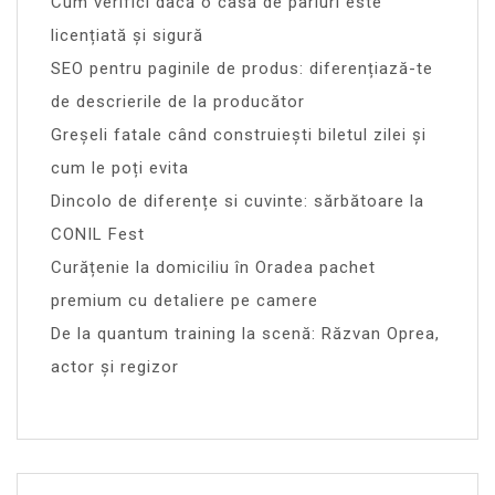
Cum verifici dacă o casă de pariuri este
licențiată și sigură
SEO pentru paginile de produs: diferențiază-te
de descrierile de la producător
Greșeli fatale când construiești biletul zilei și
cum le poți evita
Dincolo de diferențe si cuvinte: sărbătoare la
CONIL Fest
Curățenie la domiciliu în Oradea pachet
premium cu detaliere pe camere
De la quantum training la scenă: Răzvan Oprea,
actor și regizor