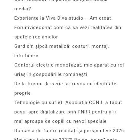
media?
Experiențe la Viva Diva studio – Am creat
Forumvideochat.com ca să vezi realitatea din
spatele reclamelor
Gard din șipcă metalică: costuri, montaj,
întreținere
Contorul electric monofazat, mic aparat cu rol
uriaș în gospodăriile românești
De la trusou de serie la trusou cu identitate
proprie
Tehnologie cu suflet: Asociatia CONIL a facut
pasul spre digitalizare prin PNRR pentru a fi
mai aproape de copiii cu nevoi speciale
România de facto: realități și perspective 2026
Mai e mult pana in 2027? De ce „acum” este