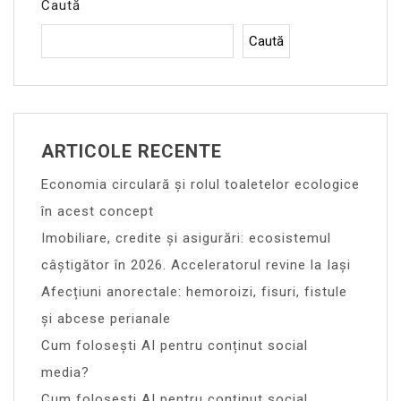
Caută
Caută
ARTICOLE RECENTE
Economia circulară și rolul toaletelor ecologice
în acest concept
Imobiliare, credite și asigurări: ecosistemul
câștigător în 2026. Acceleratorul revine la Iași
Afecțiuni anorectale: hemoroizi, fisuri, fistule
și abcese perianale
Cum folosești AI pentru conținut social
media?
Cum folosești AI pentru conținut social