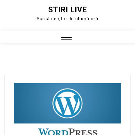
STIRI LIVE
Skip
to
Sursă de știri de ultimă oră
content
Close
Menu