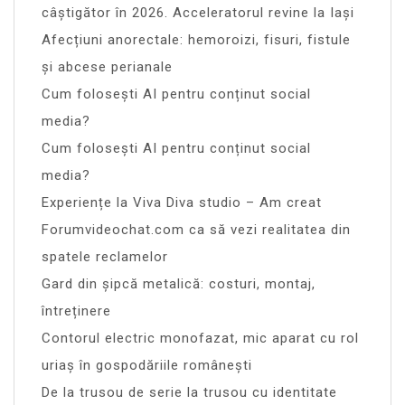
câștigător în 2026. Acceleratorul revine la Iași
Afecțiuni anorectale: hemoroizi, fisuri, fistule
și abcese perianale
Cum folosești AI pentru conținut social
media?
Cum folosești AI pentru conținut social
media?
Experiențe la Viva Diva studio – Am creat
Forumvideochat.com ca să vezi realitatea din
spatele reclamelor
Gard din șipcă metalică: costuri, montaj,
întreținere
Contorul electric monofazat, mic aparat cu rol
uriaș în gospodăriile românești
De la trusou de serie la trusou cu identitate