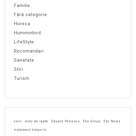
Familie
Fără categorie
Horeca
Humminbird
LifeStyle
Recomandari
Sanatate
Stiri
Turism
carii
dinți de lapte
Eduard Petrescu
Eko Group
Eko News
tratament timpuriu