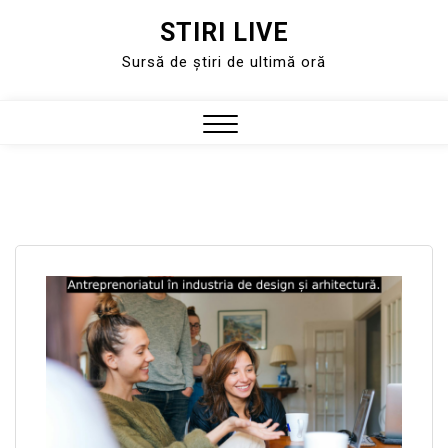
STIRI LIVE
Skip
to
Sursă de știri de ultimă oră
content
Close
Menu