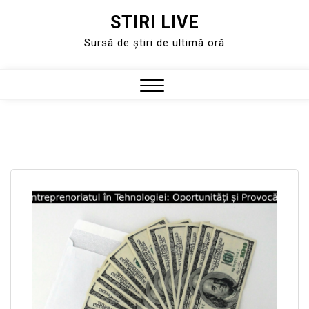
STIRI LIVE
Skip
to
Sursă de știri de ultimă oră
content
Close
Menu