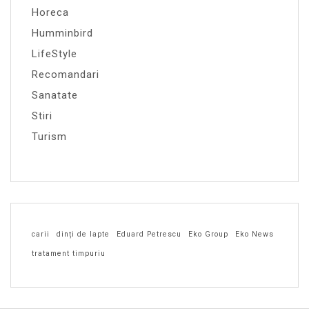
Horeca
Humminbird
LifeStyle
Recomandari
Sanatate
Stiri
Turism
carii
dinți de lapte
Eduard Petrescu
Eko Group
Eko News
tratament timpuriu