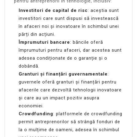
pentru antreprenorii în tehnologie, inclusiv:
Investitori de capital de risc
: aceștia sunt
investitori care sunt dispusi să investească
în afaceri noi și inovatoare în schimbul unei
părți din acțiuni.
Împrumuturi bancare
: băncile oferă
împrumuturi pentru afaceri, dar acestea sunt
adesea condiționate de o garanție și o
dobândă.
Granturi și finanțări guvernamentale
:
guvernele oferă granturi și finanțări pentru
afacerile care dezvoltă tehnologii inovatoare
și care au un impact pozitiv asupra
economiei.
Crowdfunding
: platformele de crowdfunding
permit antreprenorilor să strângă fonduri de
la o mulțime de oameni, adesea în schimbul