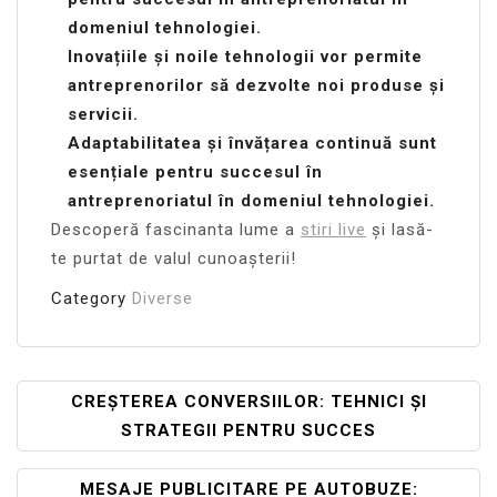
domeniul tehnologiei.
Inovațiile și noile tehnologii vor permite
antreprenorilor să dezvolte noi produse și
servicii.
Adaptabilitatea și învățarea continuă sunt
esențiale pentru succesul în
antreprenoriatul în domeniul tehnologiei.
Descoperă fascinanta lume a
stiri live
și lasă-
te purtat de valul cunoașterii!
Category
Diverse
Navigare
CREȘTEREA CONVERSIILOR: TEHNICI ȘI
STRATEGII PENTRU SUCCES
În
Articole
MESAJE PUBLICITARE PE AUTOBUZE: