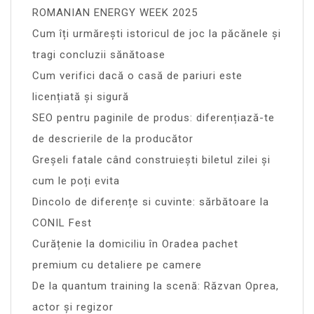
ROMANIAN ENERGY WEEK 2025
Cum îți urmărești istoricul de joc la păcănele și
tragi concluzii sănătoase
Cum verifici dacă o casă de pariuri este
licențiată și sigură
SEO pentru paginile de produs: diferențiază-te
de descrierile de la producător
Greșeli fatale când construiești biletul zilei și
cum le poți evita
Dincolo de diferențe si cuvinte: sărbătoare la
CONIL Fest
Curățenie la domiciliu în Oradea pachet
premium cu detaliere pe camere
De la quantum training la scenă: Răzvan Oprea,
actor și regizor