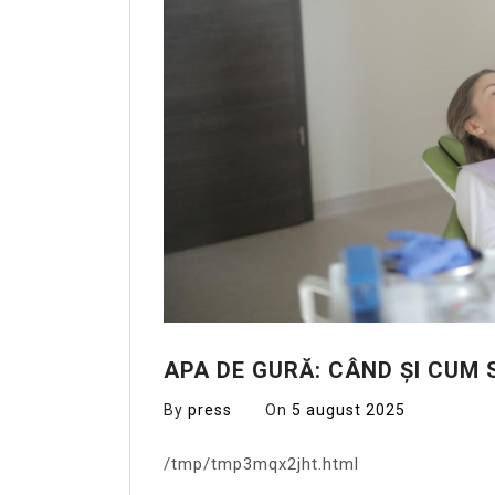
APA DE GURĂ: CÂND ȘI CUM 
By
press
On
5 august 2025
/tmp/tmp3mqx2jht.html