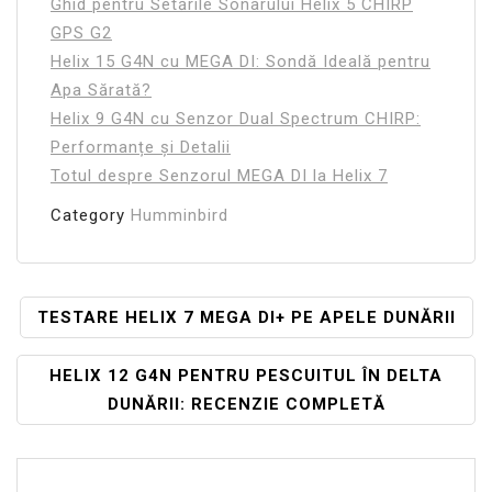
Ghid pentru Setările Sonarului Helix 5 CHIRP
GPS G2
Helix 15 G4N cu MEGA DI: Sondă Ideală pentru
Apa Sărată?
Helix 9 G4N cu Senzor Dual Spectrum CHIRP:
Performanțe și Detalii
Totul despre Senzorul MEGA DI la Helix 7
Category
Humminbird
Navigare
TESTARE HELIX 7 MEGA DI+ PE APELE DUNĂRII
În
HELIX 12 G4N PENTRU PESCUITUL ÎN DELTA
Articole
DUNĂRII: RECENZIE COMPLETĂ