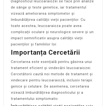
Diagnosticul leucoaraiozei se face prin analize
de sânge și teste genetice, iar tratamentul
vizează ameliorarea simptomelor și
îmbunătățirea calității vieții pacienților. Cu
toate acestea, leucoaraioza poate avea
complicații oculare și neurologice severe și un
impact semnificativ asupra calității vieții
pacienților și familiilor lor.
Importanța Cercetării
Cercetarea este esențială pentru găsirea unui
tratament eficient și vindecării leucoaraiozei.
Cercetătorii caută noi metode de tratament și
vindecare pentru leucoaraioză, inclusiv terapii
genice și celulare. De asemenea, cercetarea
vizează îmbunătățirea diagnosticului și a
tratamentului simptomatic.
Îmbunătățirea calității vieții pacienților
este