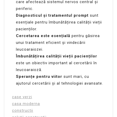
care afectează sistemul nervos central și
periferic.
Diagnosticul și tratamentul prompt
sunt
esențiale pentru îmbunătățirea calității vieții
pacienților.
Cercetarea este esențială
pentru găsirea
unui tratament eficient și vindecării
leucoaraiozei.
Îmbunătățirea calității vieții pacienților
este un obiectiv important al cercetării în
leucoaraioză.
Speranțe pentru viitor
sunt mari, cu
ajutorul cercetării și al tehnologiei avansate.
case verzi
casa moderna
constructii