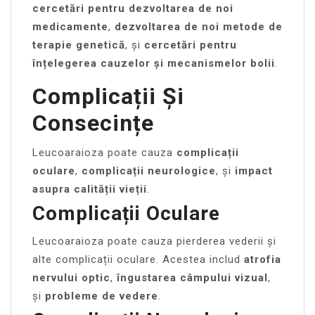
cercetări pentru dezvoltarea de noi
medicamente
,
dezvoltarea de noi metode de
terapie genetică
, și
cercetări pentru
înțelegerea cauzelor și mecanismelor bolii
.
Complicații Și
Consecințe
Leucoaraioza poate cauza
complicații
oculare
,
complicații neurologice
, și
impact
asupra calității vieții
.
Complicații Oculare
Leucoaraioza poate cauza pierderea vederii și
alte complicații oculare. Acestea includ
atrofia
nervului optic
,
îngustarea câmpului vizual
,
și
probleme de vedere
.