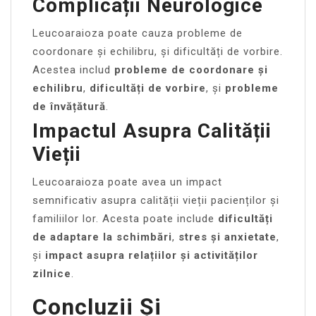
Complicații Neurologice
Leucoaraioza poate cauza probleme de
coordonare și echilibru, și dificultăți de vorbire.
Acestea includ
probleme de coordonare și
echilibru
,
dificultăți de vorbire
, și
probleme
de învățătură
.
Impactul Asupra Calității
Vieții
Leucoaraioza poate avea un impact
semnificativ asupra calității vieții pacienților și
familiilor lor. Acesta poate include
dificultăți
de adaptare la schimbări
,
stres și anxietate
,
și
impact asupra relațiilor și activităților
zilnice
.
Concluzii Și