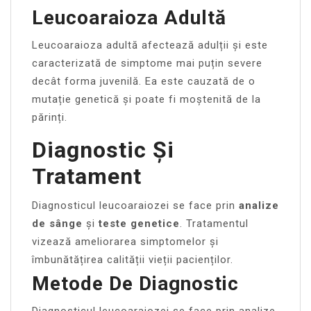
Leucoaraioza Adultă
Leucoaraioza adultă afectează adulții și este
caracterizată de simptome mai puțin severe
decât forma juvenilă. Ea este cauzată de o
mutație genetică și poate fi moștenită de la
părinți.
Diagnostic Și
Tratament
Diagnosticul leucoaraiozei se face prin
analize
de sânge
și
teste genetice
. Tratamentul
vizează ameliorarea simptomelor și
îmbunătățirea calității vieții pacienților.
Metode De Diagnostic
Diagnosticul leucoaraiozei se face prin analize