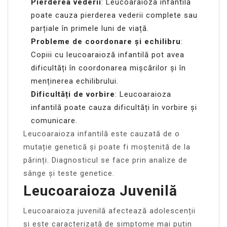
Pierderea vederii
: Leucoaraioza infantilă
poate cauza pierderea vederii complete sau
parțiale în primele luni de viață.
Probleme de coordonare și echilibru
:
Copiii cu leucoaraioză infantilă pot avea
dificultăți în coordonarea mișcărilor și în
menținerea echilibrului.
Dificultăți de vorbire
: Leucoaraioza
infantilă poate cauza dificultăți în vorbire și
comunicare.
Leucoaraioza infantilă este cauzată de o
mutație genetică și poate fi moștenită de la
părinți. Diagnosticul se face prin analize de
sânge și teste genetice.
Leucoaraioza Juvenilă
Leucoaraioza juvenilă afectează adolescenții
și este caracterizată de simptome mai puțin