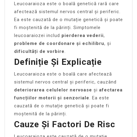
Leucoaraioza este o boală genetică rară care
afectează sistemul nervos central și periferic.
Ea este cauzată de o mutație genetică și poate
fi moștenită de la părinți. Simptomele
leucoaraiozei includ
pierderea vederii
,
probleme de coordonare și echilibru
, și
dificultăți de vorbire
.
Definiție Și Explicație
Leucoaraioza este o boală care afectează
sistemul nervos central și periferic, cauzând
deteriorarea celulelor nervoase
și
afectarea
funcțiilor motorii și senzoriale
. Ea este
cauzată de o mutație genetică și poate fi
moștenită de la părinți.
Cauze Și Factori De Risc
Leucoaraioza este cauzată de o mutație