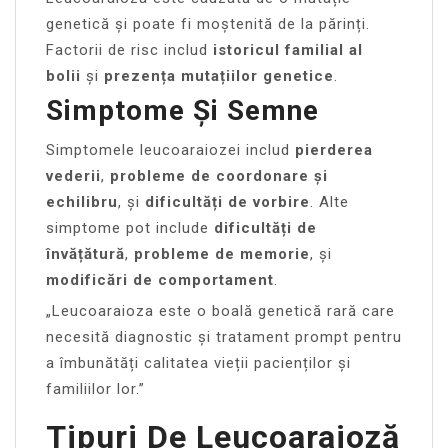
genetică și poate fi moștenită de la părinți.
Factorii de risc includ
istoricul familial al
bolii
și
prezența mutațiilor genetice
.
Simptome Și Semne
Simptomele leucoaraiozei includ
pierderea
vederii
,
probleme de coordonare și
echilibru
, și
dificultăți de vorbire
. Alte
simptome pot include
dificultăți de
învățătură
,
probleme de memorie
, și
modificări de comportament
.
„Leucoaraioza este o boală genetică rară care
necesită diagnostic și tratament prompt pentru
a îmbunătăți calitatea vieții pacienților și
familiilor lor.”
Tipuri De Leucoaraioză