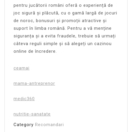
pentru jucătorii români oferă o experiență de
joc sigură și plăcută, cu o gamă largă de jocuri
de noroc, bonusuri și promoții atractive și
suport în limba română. Pentru a vă menține
siguranța și a evita fraudele, trebuie să urmați
câteva reguli simple și să alegeți un cazinou
online de încredere.
ceamai
mama-antreprenor
medic360
nutritie-sanatate
Category
Recomandari