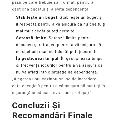
pașii pe care trebuie să îi urmați pentru a
gestiona bugetul și a evita dependența:
Stabilește un buget
: Stabilește un buget și
îl respectă pentru a vă asigura că nu cheltuiți
mai mult decât puteți permite.
Setează limite
: Setează limite pentru
depuneri și retrageri pentru a vă asigura că
nu cheltuiți mai mult decât puteți permite.
Îți gestionezi timpul
: Îți gestionează timpul
și frecvența jocurilor pentru a vă asigura că
nu vă aflați într-o situație de dependență.
„Alegerea unui cazinou online de încredere
este esențială pentru a vă asigura că sunteți în
siguranță și că banii dvs. sunt protejați.”
Concluzii Și
Recomandări Finale