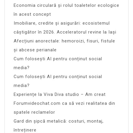
Economia circulară și rolul toaletelor ecologice
în acest concept
Imobiliare, credite și asigurări: ecosistemul
câștigător în 2026. Acceleratorul revine la Iași
Afecțiuni anorectale: hemoroizi, fisuri, fistule
și abcese perianale
Cum folosești AI pentru conținut social
media?
Cum folosești AI pentru conținut social
media?
Experiențe la Viva Diva studio – Am creat
Forumvideochat.com ca să vezi realitatea din
spatele reclamelor
Gard din șipcă metalică: costuri, montaj,
întreținere