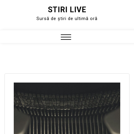
STIRI LIVE
Skip
to
Sursă de știri de ultimă oră
content
Close
Menu