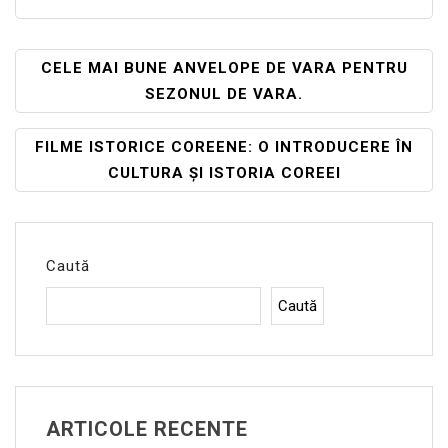
Navigare
CELE MAI BUNE ANVELOPE DE VARA PENTRU
SEZONUL DE VARA.
În
Articole
FILME ISTORICE COREENE: O INTRODUCERE ÎN
CULTURA ȘI ISTORIA COREEI
Caută
Caută
ARTICOLE RECENTE