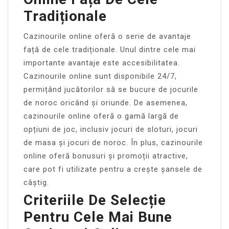
Tradiționale
Cazinourile online oferă o serie de avantaje
față de cele tradiționale. Unul dintre cele mai
importante avantaje este accesibilitatea.
Cazinourile online sunt disponibile 24/7,
permițând jucătorilor să se bucure de jocurile
de noroc oricând și oriunde. De asemenea,
cazinourile online oferă o gamă largă de
opțiuni de joc, inclusiv jocuri de sloturi, jocuri
de masa și jocuri de noroc. În plus, cazinourile
online oferă bonusuri și promoții atractive,
care pot fi utilizate pentru a crește șansele de
câștig.
Criteriile De Selecție
Pentru Cele Mai Bune