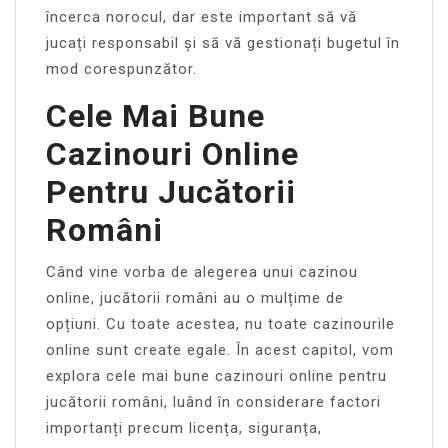
încerca norocul, dar este important să vă
jucați responsabil și să vă gestionați bugetul în
mod corespunzător.
Cele Mai Bune
Cazinouri Online
Pentru Jucătorii
Români
Când vine vorba de alegerea unui cazinou
online, jucătorii români au o mulțime de
opțiuni. Cu toate acestea, nu toate cazinourile
online sunt create egale. În acest capitol, vom
explora cele mai bune cazinouri online pentru
jucătorii români, luând în considerare factori
importanți precum licența, siguranța,