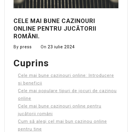
CELE MAI BUNE CAZINOURI
ONLINE PENTRU JUCĂTORII
ROMÂNI.
By
press
On
23 iulie 2024
Cuprins
Cele mai bune cazinouri online: Introducere
și beneficii
Cele mai populare tipuri de jocuri de cazinou
online
Cele mai bune cazinouri online pentru
jucătorii români
Cum să alegi cel mai bun cazinou online
pentru tine