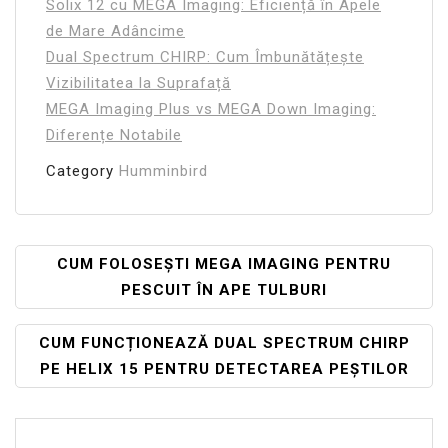
Solix 12 cu MEGA Imaging: Eficiență în Apele
de Mare Adâncime
Dual Spectrum CHIRP: Cum Îmbunătățește
Vizibilitatea la Suprafață
MEGA Imaging Plus vs MEGA Down Imaging:
Diferențe Notabile
Category
Humminbird
Navigare
CUM FOLOSEȘTI MEGA IMAGING PENTRU
PESCUIT ÎN APE TULBURI
În
Articole
CUM FUNCȚIONEAZĂ DUAL SPECTRUM CHIRP
PE HELIX 15 PENTRU DETECTAREA PEȘTILOR