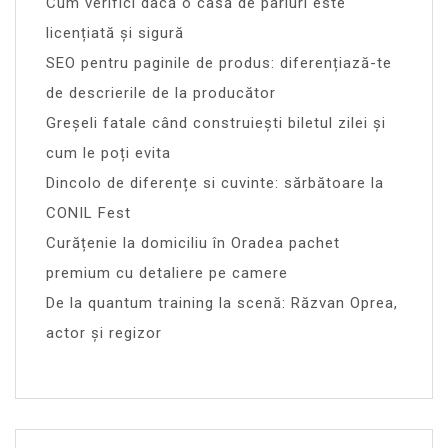
Cum verifici dacă o casă de pariuri este
licențiată și sigură
SEO pentru paginile de produs: diferențiază-te
de descrierile de la producător
Greșeli fatale când construiești biletul zilei și
cum le poți evita
Dincolo de diferențe si cuvinte: sărbătoare la
CONIL Fest
Curățenie la domiciliu în Oradea pachet
premium cu detaliere pe camere
De la quantum training la scenă: Răzvan Oprea,
actor și regizor