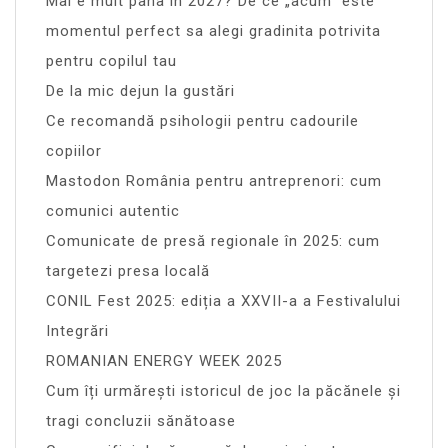
Mai e mult pana in 2027? De ce „acum” este
momentul perfect sa alegi gradinita potrivita
pentru copilul tau
De la mic dejun la gustări
Ce recomandă psihologii pentru cadourile
copiilor
Mastodon România pentru antreprenori: cum
comunici autentic
Comunicate de presă regionale în 2025: cum
targetezi presa locală
CONIL Fest 2025: ediția a XXVII-a a Festivalului
Integrări
ROMANIAN ENERGY WEEK 2025
Cum îți urmărești istoricul de joc la păcănele și
tragi concluzii sănătoase