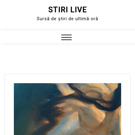
STIRI LIVE
Skip
to
Sursă de știri de ultimă oră
content
Close
Menu