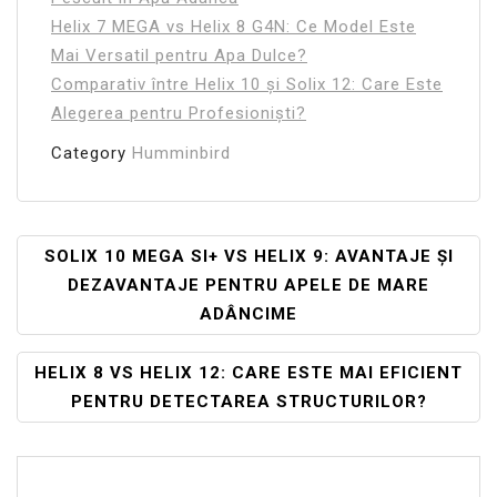
Helix 7 MEGA vs Helix 8 G4N: Ce Model Este
Mai Versatil pentru Apa Dulce?
Comparativ între Helix 10 și Solix 12: Care Este
Alegerea pentru Profesioniști?
Category
Humminbird
Navigare
SOLIX 10 MEGA SI+ VS HELIX 9: AVANTAJE ȘI
DEZAVANTAJE PENTRU APELE DE MARE
În
ADÂNCIME
Articole
HELIX 8 VS HELIX 12: CARE ESTE MAI EFICIENT
PENTRU DETECTAREA STRUCTURILOR?