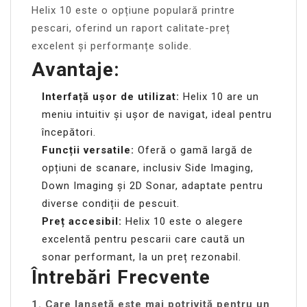
Helix 10 este o opțiune populară printre
pescari, oferind un raport calitate-preț
excelent și performanțe solide.
Avantaje:
Interfață ușor de utilizat:
Helix 10 are un
meniu intuitiv și ușor de navigat, ideal pentru
începători.
Funcții versatile:
Oferă o gamă largă de
opțiuni de scanare, inclusiv Side Imaging,
Down Imaging și 2D Sonar, adaptate pentru
diverse condiții de pescuit.
Preț accesibil:
Helix 10 este o alegere
excelentă pentru pescarii care caută un
sonar performant, la un preț rezonabil.
Întrebări Frecvente
1. Care lansetă este mai potrivită pentru un