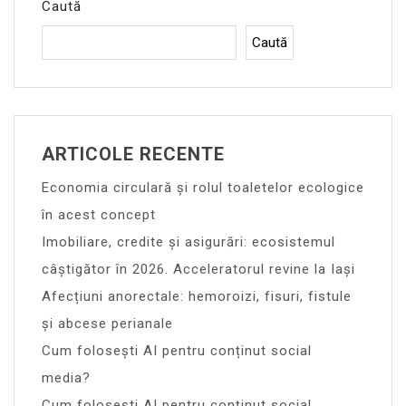
Caută
Caută
ARTICOLE RECENTE
Economia circulară și rolul toaletelor ecologice
în acest concept
Imobiliare, credite și asigurări: ecosistemul
câștigător în 2026. Acceleratorul revine la Iași
Afecțiuni anorectale: hemoroizi, fisuri, fistule
și abcese perianale
Cum folosești AI pentru conținut social
media?
Cum folosești AI pentru conținut social