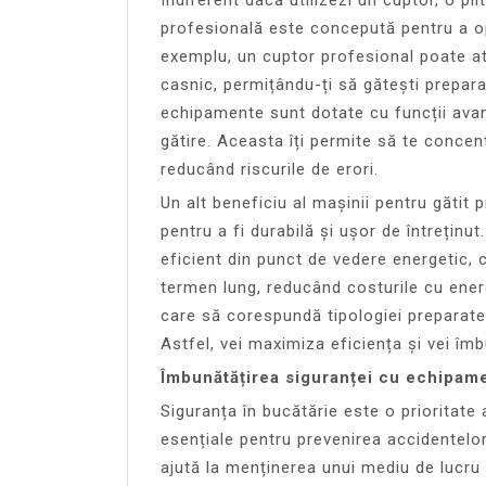
profesională este concepută pentru a op
exemplu, un cuptor profesional poate at
casnic, permițându-ți să gătești preparat
echipamente sunt dotate cu funcții avans
gătire. Aceasta îți permite să te concen
reducând riscurile de erori.
Un alt beneficiu al mașinii pentru gătit 
pentru a fi durabilă și ușor de întreți
eficient din punct de vedere energetic, 
termen lung, reducând costurile cu ener
care să corespundă tipologiei preparatel
Astfel, vei maximiza eficiența și vei îmb
Îmbunătățirea siguranței cu echipam
Siguranța în bucătărie este o prioritate
esențiale pentru prevenirea accidentelor
ajută la menținerea unui mediu de lucru c