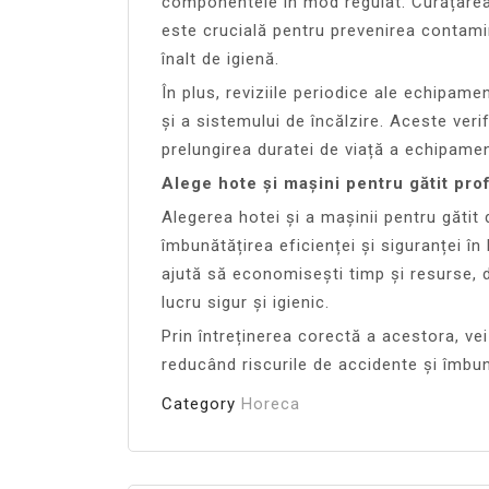
componentele în mod regulat. Curățarea 
este crucială pentru prevenirea contamin
înalt de igienă.
În plus, reviziile periodice ale echipame
și a sistemului de încălzire. Aceste verif
prelungirea duratei de viață a echipamen
Alege hote și mașini pentru gătit pro
Alegerea hotei și a mașinii pentru gătit
îmbunătățirea eficienței și siguranței î
ajută să economisești timp și resurse, 
lucru sigur și igienic.
Prin întreținerea corectă a acestora, v
reducând riscurile de accidente și îmbun
Category
Horeca