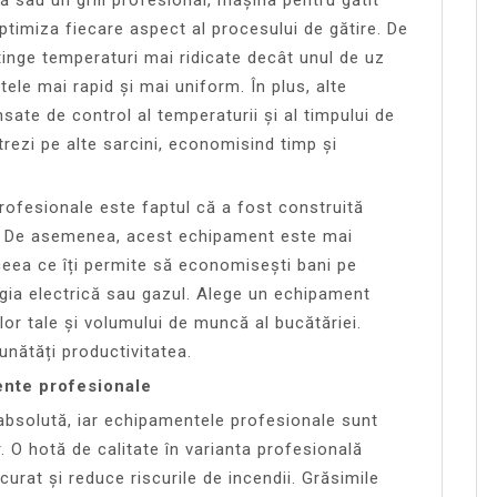
timiza fiecare aspect al procesului de gătire. De
inge temperaturi mai ridicate decât unul de uz
ele mai rapid și mai uniform. În plus, alte
ate de control al temperaturii și al timpului de
trezi pe alte sarcini, economisind timp și
profesionale este faptul că a fost construită
nut. De asemenea, acest echipament este mai
ceea ce îți permite să economisești bani pe
gia electrică sau gazul. Alege un echipament
or tale și volumului de muncă al bucătăriei.
unătăți productivitatea.
ente profesionale
 absolută, iar echipamentele profesionale sunt
. O hotă de calitate în varianta profesională
urat și reduce riscurile de incendii. Grăsimile