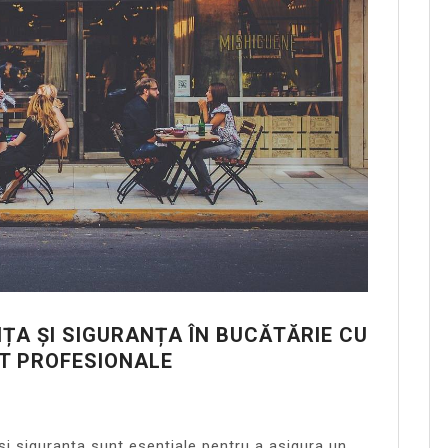
ȚA ȘI SIGURANȚA ÎN BUCĂTĂRIE CU
IT PROFESIONALE
 și siguranța sunt esențiale pentru a asigura un