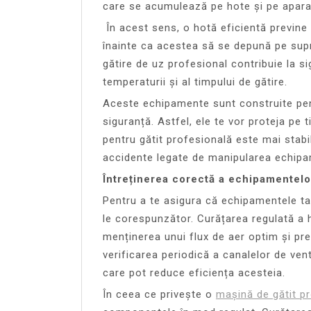
care se acumulează pe hote și pe aparate
În acest sens, o hotă eficientă previne a
înainte ca acestea să se depună pe sup
gătire de uz profesional contribuie la si
temperaturii și al timpului de gătire.
Aceste echipamente sunt construite pent
siguranță. Astfel, ele te vor proteja pe t
pentru gătit profesională este mai stabil
accidente legate de manipularea echipa
Întreținerea corectă a echipamentelo
Pentru a te asigura că echipamentele ta
le corespunzător. Curățarea regulată a ho
menținerea unui flux de aer optim și pr
verificarea periodică a canalelor de venti
care pot reduce eficiența acesteia.
În ceea ce privește o
mașină de gătit p