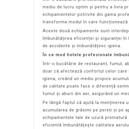
mediu de lucru optim și pentru a livra p
echipamentelor potrivite din gama profe
transforma modul în care funcționează 
Aceste două echipamente sunt interdepe
îmbunătățirea eficienței și siguranței î
de accidente și îmbunătățesc igiena.
În ce mod hotele profesionale îmbună
Într-o bucătărie de restaurant, fumul, ab
doar că afectează confortul celor care 
igiena, creând un mediu propice acumulă
de calitate poate face o diferență semni
fumul și aburii din aer, asigurând un med
Pe lângă faptul că ajută la menținerea u
acumularea de grăsimi pe pereți și pe ap
echipamentele tale de uzură prematură și
eficientă îmbunătățește calitatea aerulu