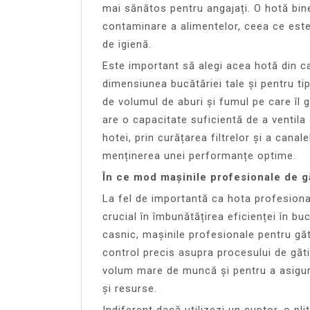
mai sănătos pentru angajați. O hotă bine
contaminare a alimentelor, ceea ce este
de igienă.
Este important să alegi acea hotă din ca
dimensiunea bucătăriei tale și pentru tip
de volumul de aburi și fumul pe care îl 
are o capacitate suficientă de a ventila
hotei, prin curățarea filtrelor și a canal
menținerea unei performanțe optime.
În ce mod mașinile profesionale de gă
La fel de importantă ca hota profesiona
crucial în îmbunătățirea eficienței în b
casnic, mașinile profesionale pentru găt
control precis asupra procesului de găti
volum mare de muncă și pentru a asigur
și resurse.
Indiferent dacă utilizezi un cuptor, o pli