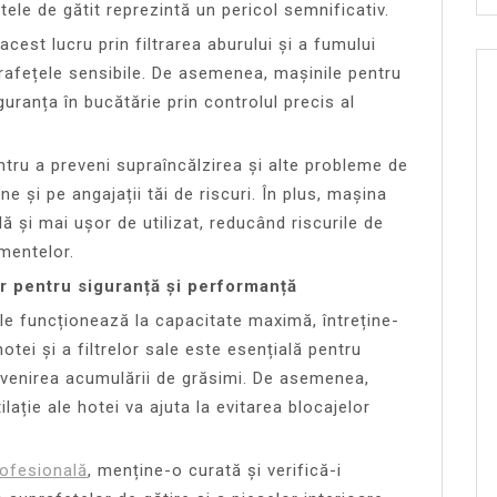
le de gătit reprezintă un pericol semnificativ.
cest lucru prin filtrarea aburului și a fumului
rafețele sensibile. De asemenea, mașinile pentru
guranța în bucătărie prin controlul precis al
ru a preveni supraîncălzirea și alte probleme de
ine și pe angajații tăi de riscuri. În plus, mașina
ă și mai ușor de utilizat, reducând riscurile de
mentelor.
r pentru siguranță și performanță
le funcționează la capacitate maximă, întreține-
tei și a filtrelor sale este esențială pentru
evenirea acumulării de grăsimi. De asemenea,
lație ale hotei va ajuta la evitarea blocajelor
rofesională
, menține-o curată și verifică-i