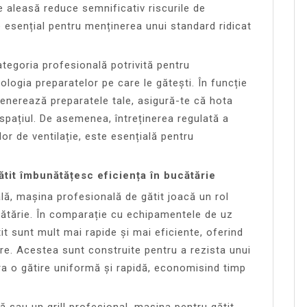
 aleasă reduce semnificativ riscurile de
 esențial pentru menținerea unui standard ridicat
tegoria profesională potrivită pentru
ologia preparatelor pe care le gătești. În funcție
generează preparatele tale, asigură-te că hota
 spațiul. De asemenea, întreținerea regulată a
elor de ventilație, este esențială pentru
tit îmbunătățesc eficiența în bucătărie
lă, mașina profesională de gătit joacă un rol
ucătărie. În comparație cu echipamentele de uz
it sunt mult mai rapide și mai eficiente, oferind
re. Acestea sunt construite pentru a rezista unui
a o gătire uniformă și rapidă, economisind timp
tă sau un grill profesional, mașina pentru gătit