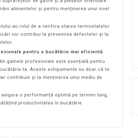
suprafețelor de gătire și a pieselor interioare
ării alimentelor și pentru menținerea unui nivel
ntului au rolul de a verifica starea termostatelor
icări vor contribui la prevenirea defectelor și la
telor.
fesionale pentru o bucătărie mai eficientă
 din gamele profesionale este esențială pentru
n bucătăria ta. Aceste echipamente nu doar că te
dar contribuie și la menținerea unui mediu de
ei asigura o performanță optimă pe termen lung,
ătățind productivitatea în bucătărie.