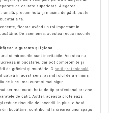
reparate de calitate superioară. Alegerea
sională, precum hota și mașina de gătit, poate
bucătăria ta.
ndente, fiecare având un rol important în
n bucătărie. De asemenea, acestea reduc riscurile
tățesc siguranța și igiena
urul și mirosurile sunt inevitabile. Acestea nu
lucrează în bucătărie, dar pot compromite și
rii de grăsimi și murdărie. O
hotă profesională
ficativă în acest sens, având rolul de a elimina
iu de lucru mai curat și mai sigur.
nui aer mai curat, hota de tip profesional previne
aratele de gătit. Astfel, aceasta protejează
 reduce riscurile de incendii. În plus, o hotă
i din bucătărie, contribuind la crearea unui spațiu