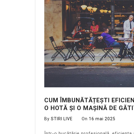
CUM ÎMBUNĂTĂȚEȘTI EFICIEN
O HOTĂ ȘI O MAȘINĂ DE GĂT
By
STIRI LIVE
On
16 mai 2025
Într-o bucătărie profesională, eficiența