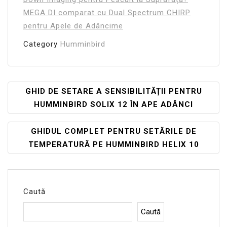
MEGA DI comparat cu Dual Spectrum CHIRP
pentru Apele de Adâncime
Category
Humminbird
Navigare
GHID DE SETARE A SENSIBILITĂȚII PENTRU
HUMMINBIRD SOLIX 12 ÎN APE ADÂNCI
În
Articole
GHIDUL COMPLET PENTRU SETĂRILE DE
TEMPERATURĂ PE HUMMINBIRD HELIX 10
Caută
Caută