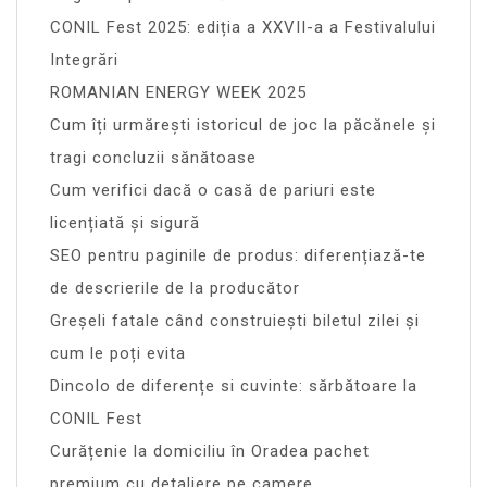
CONIL Fest 2025: ediția a XXVII-a a Festivalului
Integrări
ROMANIAN ENERGY WEEK 2025
Cum îți urmărești istoricul de joc la păcănele și
tragi concluzii sănătoase
Cum verifici dacă o casă de pariuri este
licențiată și sigură
SEO pentru paginile de produs: diferențiază-te
de descrierile de la producător
Greșeli fatale când construiești biletul zilei și
cum le poți evita
Dincolo de diferențe si cuvinte: sărbătoare la
CONIL Fest
Curățenie la domiciliu în Oradea pachet
premium cu detaliere pe camere