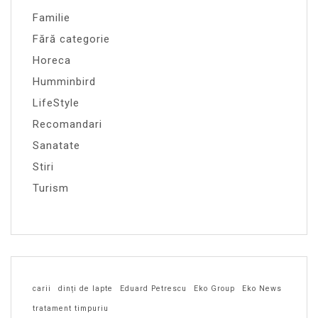
Familie
Fără categorie
Horeca
Humminbird
LifeStyle
Recomandari
Sanatate
Stiri
Turism
carii
dinți de lapte
Eduard Petrescu
Eko Group
Eko News
tratament timpuriu