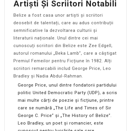
Artiști Și Scriitori Notabili
Belize a fost casa unor artiști și scriitori
deosebit de talentați, care au adus contribuții
semnificative la dezvoltarea culturii și
literaturii naționale. Unul dintre cei mai
cunoscuți scriitori din Belize este Zee Edgell,
autorul romanului „Beka Lamb”, care a câștigat
Premiul Femeilor pentru Ficțiune în 1982. Alți
scriitori remarcabili includ George Price, Leo
Bradley și Nadia Abdul-Rahman.
George Price, unul dintre fondatorii partidului
politic United Democratic Party (UDP), a scris
mai multe cărți de poezie și ficțiune, printre
care se numără „The Life and Times of Sir
George C. Price” și „The History of Belize”.
Leo Bradley, un poet și romancier, este
cunoscut pentru lucrările sale care