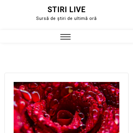
STIRI LIVE
Skip
to
Sursă de știri de ultimă oră
content
Close
Menu