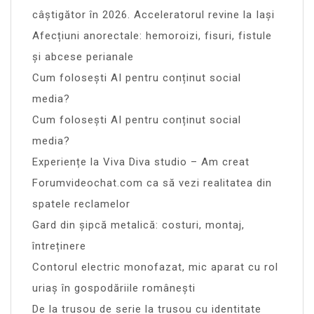
câștigător în 2026. Acceleratorul revine la Iași
Afecțiuni anorectale: hemoroizi, fisuri, fistule
și abcese perianale
Cum folosești AI pentru conținut social
media?
Cum folosești AI pentru conținut social
media?
Experiențe la Viva Diva studio – Am creat
Forumvideochat.com ca să vezi realitatea din
spatele reclamelor
Gard din șipcă metalică: costuri, montaj,
întreținere
Contorul electric monofazat, mic aparat cu rol
uriaș în gospodăriile românești
De la trusou de serie la trusou cu identitate