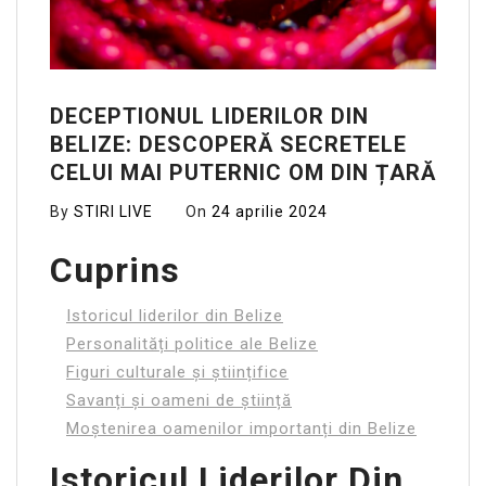
DECEPTIONUL LIDERILOR DIN
BELIZE: DESCOPERĂ SECRETELE
CELUI MAI PUTERNIC OM DIN ȚARĂ
By
STIRI LIVE
On
24 aprilie 2024
Cuprins
Istoricul liderilor din Belize
Personalități politice ale Belize
Figuri culturale și științifice
Savanți și oameni de știință
Moștenirea oamenilor importanți din Belize
Istoricul Liderilor Din