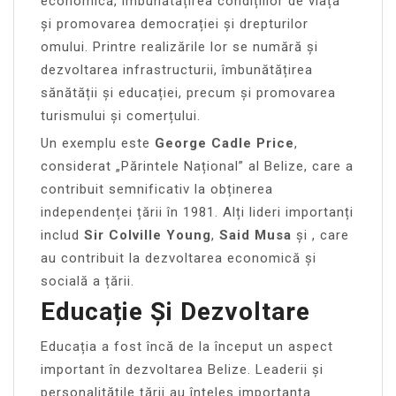
economică, îmbunătățirea condițiilor de viață
și promovarea democrației și drepturilor
omului. Printre realizările lor se numără și
dezvoltarea infrastructurii, îmbunătățirea
sănătății și educației, precum și promovarea
turismului și comerțului.
Un exemplu este
George Cadle Price
,
considerat „Părintele Național” al Belize, care a
contribuit semnificativ la obținerea
independenței țării în 1981. Alți lideri importanți
includ
Sir Colville Young
,
Said Musa
și
, care
au contribuit la dezvoltarea economică și
socială a țării.
Educație Și Dezvoltare
Educația a fost încă de la început un aspect
important în dezvoltarea Belize. Leaderii și
personalitățile țării au înțeles importanța