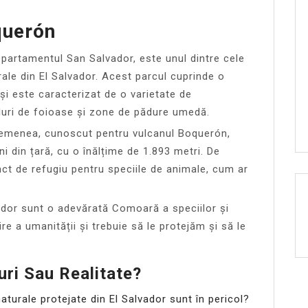
querón
epartamentul San Salvador, este unul dintre cele
ale din El Salvador. Acest parcul cuprinde o
și este caracterizat de o varietate de
duri de foioase și zone de pădure umedă.
semenea, cunoscut pentru vulcanul Boquerón,
ni din țară, cu o înălțime de 1.893 metri. De
t de refugiu pentru speciile de animale, cum ar
vador sunt o adevărată Comoară a speciilor și
e a umanității și trebuie să le protejăm și să le
uri Sau Realitate?
aturale protejate din El Salvador sunt în pericol?