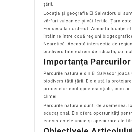
țării.
Locația și geografia El Salvadorului sun
vârfuri vulcanice și văi fertile. Țara es
Fonseca la nord-est. Această locație st
întâlnire între două regiuni biogeografi
Nearctică. Această intersecție de regiu
biodiversitate extrem de ridicată, cu mu
Importanța Parcurilor
Parcurile naturale din El Salvador joacă
biodiversității țării. Ele ajută la protej
proceselor ecologice esențiale, cum ar fi
climei.
Parcurile naturale sunt, de asemenea, l
educațional. Ele oferă oportunități pentr
ecosistemele unice și specii rare ale țări
Obiectivele Articolulu