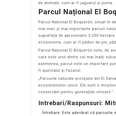
de animale, cum ar fi jaguarul și puma.
Parcul Național El Bo
Parcul Național El Boquerón, situat în d
mai mari și mai importante parcuri natur
suprafață de aproximativ 5.200 hectare 
ecosisteme, cum ar fi păduri de pin, pă
Parcul Național El Boquerón este, de a
care este unul dintre cei mai înalți vulca
asemenea, parcul este un important punc
fi quetzalul și fazanul.
„Parcurile naturale protejate din El Sal
ecosistemelor unice. Ele sunt o moștenir
conservăm pentru generațiile viitoare.”
Intrebari/Raspunsuri: Mit
Întrebare: Este adevărat că parcurile n