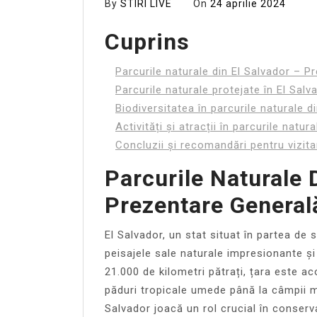
By
STIRI LIVE
On
24 aprilie 2024
Cuprins
Parcurile naturale din El Salvador – P
Parcurile naturale protejate în El Salv
Biodiversitatea în parcurile naturale d
Activități și atracții în parcurile natur
Concluzii și recomandări pentru vizita
Parcurile Naturale 
Prezentare General
El Salvador, un stat situat în partea de
peisajele sale naturale impresionante și
21.000 de kilometri pătrați, țara este a
păduri tropicale umede până la câmpii mar
Salvador joacă un rol crucial în conserv