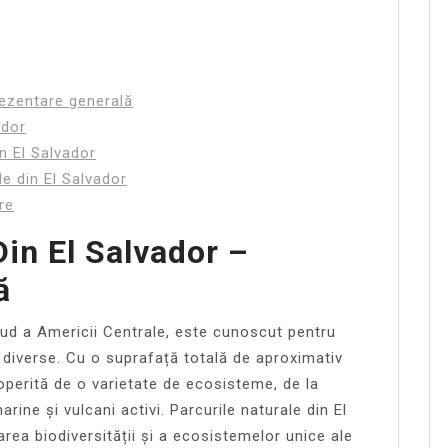
rezentare generală
ador
in El Salvador
ale din El Salvador
re
Din El Salvador –
ă
 sud a Americii Centrale, este cunoscut pentru
 diverse. Cu o suprafață totală de aproximativ
coperită de o varietate de ecosisteme, de la
ine și vulcani activi. Parcurile naturale din El
area biodiversității și a ecosistemelor unice ale