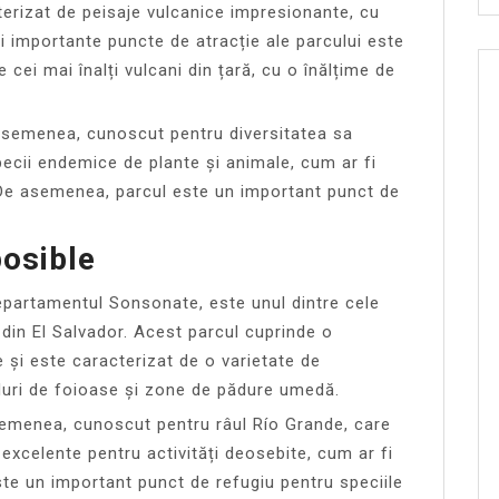
terizat de peisaje vulcanice impresionante, cu
ai importante puncte de atracție ale parcului este
 cei mai înalți vulcani din țară, cu o înălțime de
asemenea, cunoscut pentru diversitatea sa
specii endemice de plante și animale, cum ar fi
 De asemenea, parcul este un important punct de
posible
departamentul Sonsonate, este unul dintre cele
 din El Salvador. Acest parcul cuprinde o
 și este caracterizat de o varietate de
duri de foioase și zone de pădure umedă.
semenea, cunoscut pentru râul Río Grande, care
 excelente pentru activități deosebite, cum ar fi
ste un important punct de refugiu pentru speciile