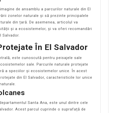
imagine de ansamblu a parcurilor naturale din El
rii zonelor naturale și să prezinte principalele
naturale din țară. De asemenea, articolul va
ității și a ecosistemelor, și va oferi recomandări
l Salvador.
Protejate În El Salvador
ntrală, este cunoscută pentru peisajele sale
cosistemelor sale. Parcurile naturale protejate
ă a speciilor și ecosistemelor unice. În acest
rotejate din El Salvador, caracteristicile lor unice
naturale.
olcanes
 departamentul Santa Ana, este unul dintre cele
Salvador. Acest parcul cuprinde o suprafață de