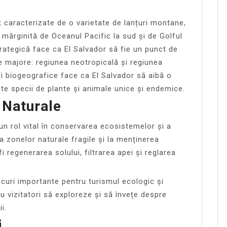
t caracterizate de o varietate de lanțuri montane,
te mărginită de Oceanul Pacific la sud și de Golful
rategică face ca El Salvador să fie un punct de
ce majore: regiunea neotropicală și regiunea
ni biogeografice face ca El Salvador să aibă o
lte specii de plante și animale unice și endemice.
 Naturale
 un rol vital în conservarea ecosistemelor și a
area zonelor naturale fragile și la menținerea
 regenerarea solului, filtrarea apei și reglarea
ocuri importante pentru turismul ecologic și
u vizitatori să exploreze și să învețe despre
i.
i