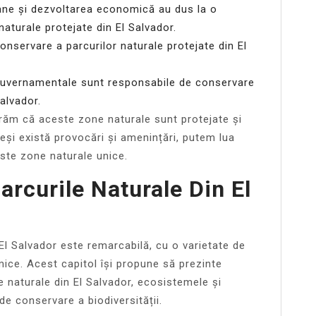
ane și dezvoltarea economică au dus la o
naturale protejate din El Salvador.
onservare a parcurilor naturale protejate din El
eguvernamentale sunt responsabile de conservare
Salvador.
răm că aceste zone naturale sunt protejate și
Deși există provocări și amenințări, putem lua
ste zone naturale unice.
arcurile Naturale Din El
 El Salvador este remarcabilă, cu o varietate de
mice. Acest capitol își propune să prezinte
ile naturale din El Salvador, ecosistemele și
 de conservare a biodiversității.