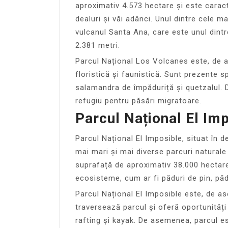
aproximativ 4.573 hectare și este carac
dealuri și văi adânci. Unul dintre cele m
vulcanul Santa Ana, care este unul dintre
2.381 metri.
Parcul Național Los Volcanes este, de 
floristică și faunistică. Sunt prezente 
salamandra de împăduriță și quetzalul.
refugiu pentru păsări migratoare.
Parcul Național El Im
Parcul Național El Imposible, situat în 
mai mari și mai diverse parcuri naturale
suprafață de aproximativ 38.000 hectare
ecosisteme, cum ar fi păduri de pin, pă
Parcul Național El Imposible este, de a
traversează parcul și oferă oportunități
rafting și kayak. De asemenea, parcul e