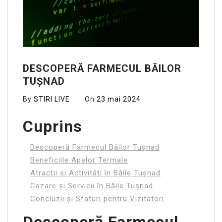
DESCOPERĂ FARMECUL BĂILOR
TUȘNAD
By
STIRI LIVE
On
23 mai 2024
Cuprins
Descoperă Farmecul Băilor Tușnad
Beneficiile Apelor Termale
Atracții și Activități în Băile Tușnad
Cazare și Servicii în Băile Tușnad
Concluzii și Sfaturi pentru Vizitatori
Descoperă Farmecul