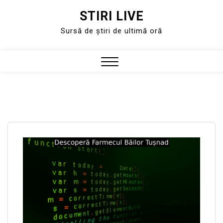
STIRI LIVE
Skip
to
Sursă de știri de ultimă oră
content
Close
Menu