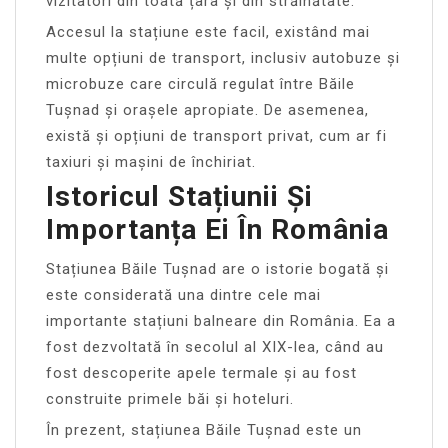
vizitatori din toată țara și din străinătate.
Accesul la stațiune este facil, existând mai
multe opțiuni de transport, inclusiv autobuze și
microbuze care circulă regulat între Băile
Tușnad și orașele apropiate. De asemenea,
există și opțiuni de transport privat, cum ar fi
taxiuri și mașini de închiriat.
Istoricul Stațiunii Și
Importanța Ei În România
Stațiunea Băile Tușnad are o istorie bogată și
este considerată una dintre cele mai
importante stațiuni balneare din România. Ea a
fost dezvoltată în secolul al XIX-lea, când au
fost descoperite apele termale și au fost
construite primele băi și hoteluri.
În prezent, stațiunea Băile Tușnad este un