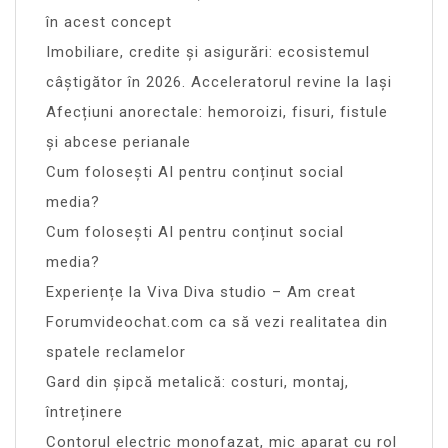
în acest concept
Imobiliare, credite și asigurări: ecosistemul
câștigător în 2026. Acceleratorul revine la Iași
Afecțiuni anorectale: hemoroizi, fisuri, fistule
și abcese perianale
Cum folosești AI pentru conținut social
media?
Cum folosești AI pentru conținut social
media?
Experiențe la Viva Diva studio – Am creat
Forumvideochat.com ca să vezi realitatea din
spatele reclamelor
Gard din șipcă metalică: costuri, montaj,
întreținere
Contorul electric monofazat, mic aparat cu rol