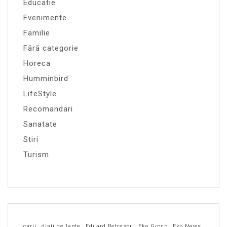
Educatie
Evenimente
Familie
Fără categorie
Horeca
Humminbird
LifeStyle
Recomandari
Sanatate
Stiri
Turism
carii
dinți de lapte
Eduard Petrescu
Eko Group
Eko News