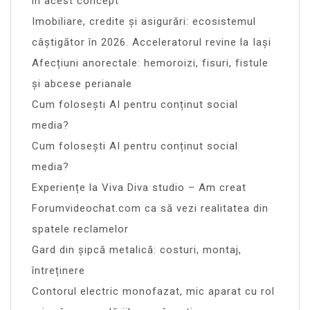
în acest concept
Imobiliare, credite și asigurări: ecosistemul
câștigător în 2026. Acceleratorul revine la Iași
Afecțiuni anorectale: hemoroizi, fisuri, fistule
și abcese perianale
Cum folosești AI pentru conținut social
media?
Cum folosești AI pentru conținut social
media?
Experiențe la Viva Diva studio – Am creat
Forumvideochat.com ca să vezi realitatea din
spatele reclamelor
Gard din șipcă metalică: costuri, montaj,
întreținere
Contorul electric monofazat, mic aparat cu rol