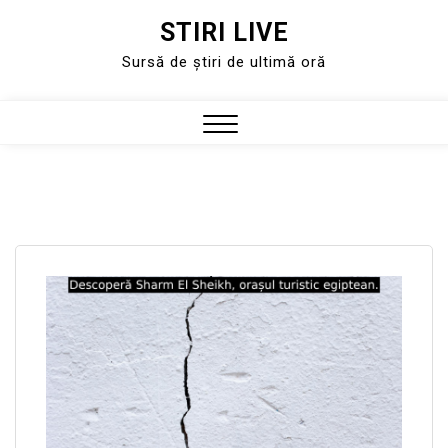
STIRI LIVE
Skip
to
Sursă de știri de ultimă oră
content
Close
Menu