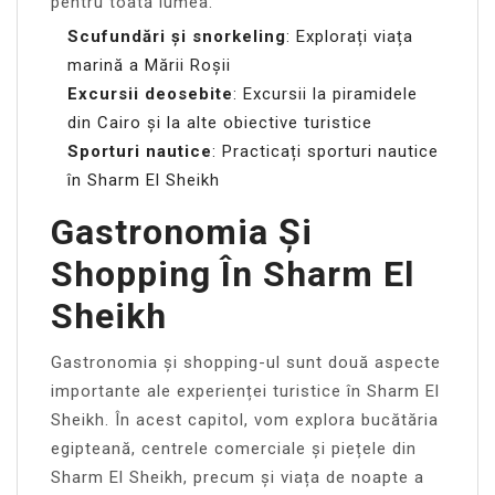
pentru toată lumea.
Scufundări și snorkeling
: Explorați viața
marină a Mării Roșii
Excursii deosebite
: Excursii la piramidele
din Cairo și la alte obiective turistice
Sporturi nautice
: Practicați sporturi nautice
în Sharm El Sheikh
Gastronomia Și
Shopping În Sharm El
Sheikh
Gastronomia și shopping-ul sunt două aspecte
importante ale experienței turistice în Sharm El
Sheikh. În acest capitol, vom explora bucătăria
egipteană, centrele comerciale și piețele din
Sharm El Sheikh, precum și viața de noapte a