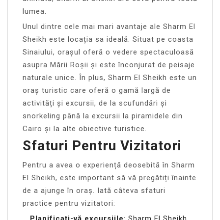
lumea.
Unul dintre cele mai mari avantaje ale Sharm El
Sheikh este locația sa ideală. Situat pe coasta
Sinaiului, orașul oferă o vedere spectaculoasă
asupra Mării Roșii și este înconjurat de peisaje
naturale unice. În plus, Sharm El Sheikh este un
oraș turistic care oferă o gamă largă de
activități și excursii, de la scufundări și
snorkeling până la excursii la piramidele din
Cairo și la alte obiective turistice.
Sfaturi Pentru Vizitatori
Pentru a avea o experiență deosebită în Sharm
El Sheikh, este important să vă pregătiți înainte
de a ajunge în oraș. Iată câteva sfaturi
practice pentru vizitatori:
Planificați-vă excursiile
: Sharm El Sheikh