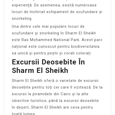
experiență. De asemenea, există numeroase
locuri de închiriat echipament de scufundare și
snorkeling.
Una dintre cele mai populare locuri de
scufundare și snorkeling în Sharm El Sheikh
este Ras Mohammed National Park. Acest parc
național este cunoscut pentru biodiversitatea
sa unică și pentru peștii și corali colorați.
Excursii Deosebite În
Sharm El Sheikh
Sharm El Sheikh oferă o varietate de excursii
deosebite pentru toți cei care îl vizitează. De la
excursii la piramidele din Cairo și la alte
obiective turistice, până la excursii deosebite
în deșert, Sharm El Sheikh are ceva pentru
toată lumea.