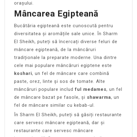
orașului.
Mâncarea Egipteană
Bucătăria egipteană este cunoscută pentru
diversitatea și aromățile sale unice. În Sharm
El Sheikh, puteți să încercați diverse feluri de
mâncare egipteană, de la mâncăruri
tradiționale la preparate moderne. Una dintre
cele mai populare mâncăruri egiptene este
koshari
, un fel de mâncare care combină
paste, orez, linte și sos de tomate. Alte
mâncăruri populare includ
ful medames
, un fel
de mâncare bazat pe fasole, și
shawarma
, un
fel de mâncare similar cu kebab-ul.
În Sharm El Sheikh, puteți să găsiți restaurante
care servesc mâncare egipteană, dar și
restaurante care servesc mâncare