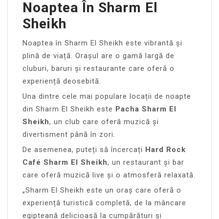
Noaptea În Sharm El
Sheikh
Noaptea în Sharm El Sheikh este vibrantă și
plină de viață. Orașul are o gamă largă de
cluburi, baruri și restaurante care oferă o
experiență deosebită.
Una dintre cele mai populare locații de noapte
din Sharm El Sheikh este
Pacha Sharm El
Sheikh
, un club care oferă muzică și
divertisment până în zori.
De asemenea, puteți să încercați
Hard Rock
Café Sharm El Sheikh
, un restaurant și bar
care oferă muzică live și o atmosferă relaxată.
„Sharm El Sheikh este un oraș care oferă o
experiență turistică completă, de la mâncare
egipteană delicioasă la cumpărături și