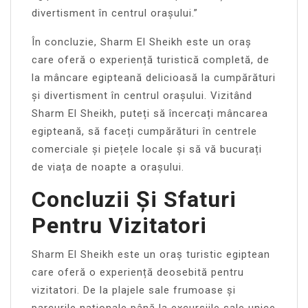
divertisment în centrul orașului.”
În concluzie, Sharm El Sheikh este un oraș
care oferă o experiență turistică completă, de
la mâncare egipteană delicioasă la cumpărături
și divertisment în centrul orașului. Vizitând
Sharm El Sheikh, puteți să încercați mâncarea
egipteană, să faceți cumpărături în centrele
comerciale și piețele locale și să vă bucurați
de viața de noapte a orașului.
Concluzii Și Sfaturi
Pentru Vizitatori
Sharm El Sheikh este un oraș turistic egiptean
care oferă o experiență deosebită pentru
vizitatori. De la plajele sale frumoase și
parcurile naționale până la excursiile sale unice