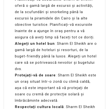
oferă o gamă largă de excursii și activități,
de la scufundări și snorkeling până la
excursii la piramidele din Cairo și la alte
obiective turistice. Planificați-vă excursiile
înainte de a ajunge în oraș pentru a vă
asigura că aveți timp să faceți tot ce doriți.
Alegeți un hotel bun
: Sharm El Sheikh are o
gamă largă de hoteluri și resorturi, de la
buget-friendly până la luxos. Alegeți un hotel
care să se potrivească nevoilor și bugetului
dvs.
Protejați-vă de soare
: Sharm El Sheikh este
un oraș situat într-o zonă cu climă caldă,
așa că este important să vă protejați de
soare cu cremă de protecție solară și
îmbrăcăminte adecvată.
Respectați cultura locală
: Sharm El Sheikh