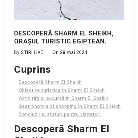
DESCOPERĂ SHARM EL SHEIKH,
ORAȘUL TURISTIC EGIPTEAN.
By
STIRI LIVE
On
28 mai 2024
Cuprins
Descoperă Sharm El Sheikh
Obiective turistice în Sharm El Sheikh
Activități și excursii în Sharm El Sheikh
Gastronomia și shopping în Sharm El Sheikh
Concluzii și sfaturi pentru vizitatori
Descoperă Sharm El