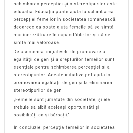
schimbarea percepției și a stereotipurilor este
educația. Educația poate ajuta la schimbarea
percepției femeilor în societatea românească,
deoarece ea poate ajuta femeile să se simtă
mai încrezătoare în capacitățile lor și să se
simtă mai valoroase.
De asemenea, inițiativele de promovare a
egalității de gen și a drepturilor femeilor sunt
esențiale pentru schimbarea percepției și a
stereotipurilor. Aceste inițiative pot ajuta la
promovarea egalității de gen și la eliminarea
stereotipurilor de gen.
„Femeile sunt jumătate din societate, și ele
trebuie să aibă aceleași oportunități și
posibilități ca și bărbații.”
În concluzie, percepția femeilor în societatea