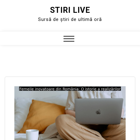
STIRI LIVE
Skip
to
Sursă de știri de ultimă oră
content
Close
Menu