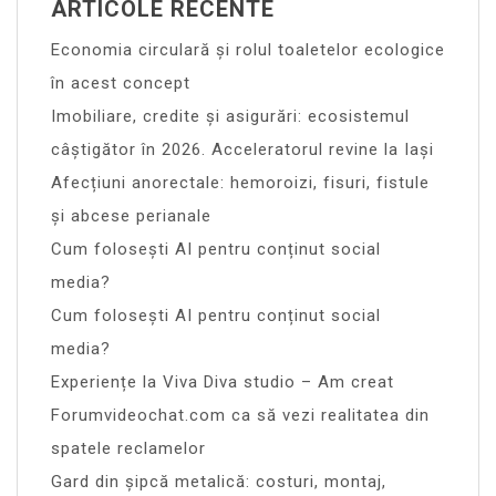
ARTICOLE RECENTE
Economia circulară și rolul toaletelor ecologice
în acest concept
Imobiliare, credite și asigurări: ecosistemul
câștigător în 2026. Acceleratorul revine la Iași
Afecțiuni anorectale: hemoroizi, fisuri, fistule
și abcese perianale
Cum folosești AI pentru conținut social
media?
Cum folosești AI pentru conținut social
media?
Experiențe la Viva Diva studio – Am creat
Forumvideochat.com ca să vezi realitatea din
spatele reclamelor
Gard din șipcă metalică: costuri, montaj,