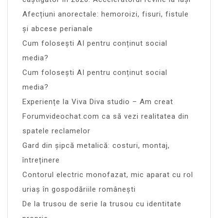
Afecțiuni anorectale: hemoroizi, fisuri, fistule
și abcese perianale
Cum folosești AI pentru conținut social
media?
Cum folosești AI pentru conținut social
media?
Experiențe la Viva Diva studio – Am creat
Forumvideochat.com ca să vezi realitatea din
spatele reclamelor
Gard din șipcă metalică: costuri, montaj,
întreținere
Contorul electric monofazat, mic aparat cu rol
uriaș în gospodăriile românești
De la trusou de serie la trusou cu identitate