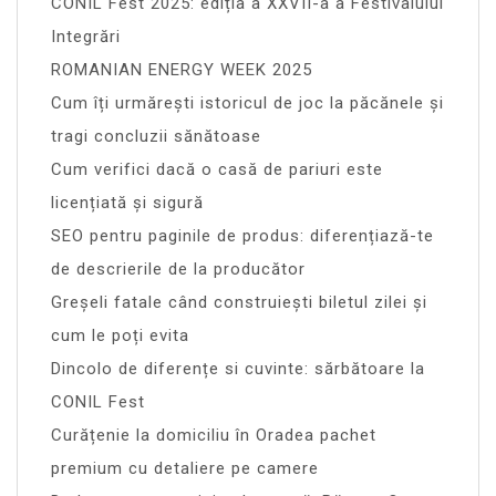
CONIL Fest 2025: ediția a XXVII-a a Festivalului
Integrări
ROMANIAN ENERGY WEEK 2025
Cum îți urmărești istoricul de joc la păcănele și
tragi concluzii sănătoase
Cum verifici dacă o casă de pariuri este
licențiată și sigură
SEO pentru paginile de produs: diferențiază-te
de descrierile de la producător
Greșeli fatale când construiești biletul zilei și
cum le poți evita
Dincolo de diferențe si cuvinte: sărbătoare la
CONIL Fest
Curățenie la domiciliu în Oradea pachet
premium cu detaliere pe camere