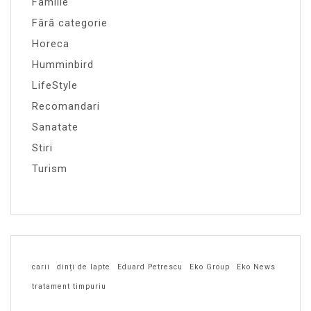
Familie
Fără categorie
Horeca
Humminbird
LifeStyle
Recomandari
Sanatate
Stiri
Turism
carii
dinți de lapte
Eduard Petrescu
Eko Group
Eko News
tratament timpuriu