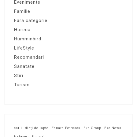
Evenimente
Familie
Fără categorie
Horeca
Humminbird
LifeStyle
Recomandari
Sanatate
Stiri
Turism
carii
dinți de lapte
Eduard Petrescu
Eko Group
Eko News
tratament timpuriu