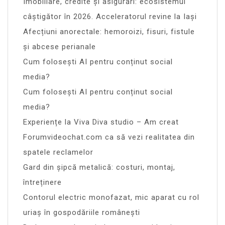
Imobiliare, credite și asigurări: ecosistemul
câștigător în 2026. Acceleratorul revine la Iași
Afecțiuni anorectale: hemoroizi, fisuri, fistule
și abcese perianale
Cum folosești AI pentru conținut social
media?
Cum folosești AI pentru conținut social
media?
Experiențe la Viva Diva studio – Am creat
Forumvideochat.com ca să vezi realitatea din
spatele reclamelor
Gard din șipcă metalică: costuri, montaj,
întreținere
Contorul electric monofazat, mic aparat cu rol
uriaș în gospodăriile românești