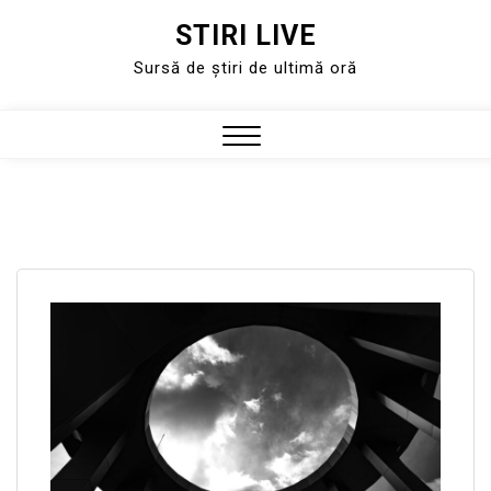
STIRI LIVE
Skip
to
Sursă de știri de ultimă oră
content
Close
Menu