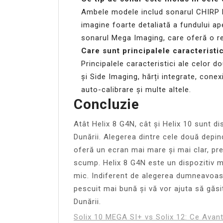
Ambele modele includ sonarul CHIRP 
imagine foarte detaliată a fundului apei
sonarul Mega Imaging, care oferă o rez
Care sunt principalele caracteristi
Principalele caracteristici ale celor
și Side Imaging, hărți integrate, conex
auto-calibrare și multe altele.
Concluzie
Atât Helix 8 G4N, cât și Helix 10 sunt di
Dunării. Alegerea dintre cele două depin
oferă un ecran mai mare și mai clar, p
scump. Helix 8 G4N este un dispozitiv m
mic. Indiferent de alegerea dumneavoas
pescuit mai bună și vă vor ajuta să găsi
Dunării.
Solix 10 MEGA SI+ vs Solix 12: Ce Avan