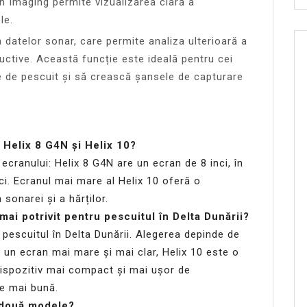
n Imaging permite vizualizarea clară a
le.
a datelor sonar, care permite analiza ulterioară a
ductive. Această funcție este ideală pentru cei
e de pescuit și să crească șansele de capturare
e Helix 8 G4N și Helix 10?
ecranului: Helix 8 G4N are un ecran de 8 inci, în
ci. Ecranul mai mare al Helix 10 oferă o
 sonarei și a hărților.
ai potrivit pentru pescuitul în Delta Dunării?
escuitul în Delta Dunării. Alegerea depinde de
i un ecran mai mare și mai clar, Helix 10 este o
dispozitiv mai compact și mai ușor de
re mai bună.
e două modele?