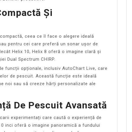
 Compactă Și
compactă, ceea ce îl face o alegere ideală
 sau pentru cei care preferă un sonar ușor de
ecât Helix 10, Helix 8 oferă o imagine clară și
ogiei Dual Spectrum CHIRP.
e funcții opționale, inclusiv AutoChart Live, care
nelor de pescuit. Această funcție este ideală
e noi sau să creeze hărți personalizate ale
nță De Pescuit Avansată
carii experimentați care caută o experiență de
10 inci oferă o imagine panoramică a fundului