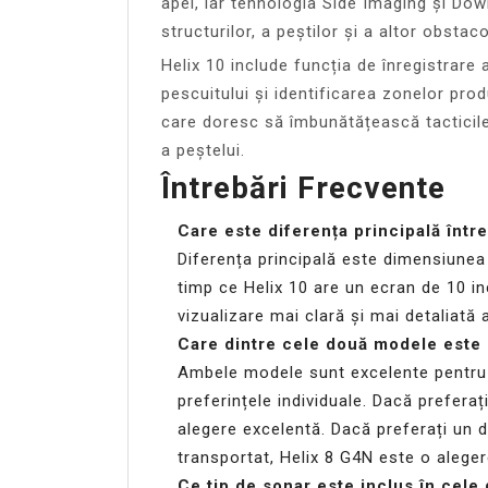
apei, iar tehnologia Side Imaging și Dow
structurilor, a peștilor și a altor obstaco
Helix 10 include funcția de înregistrare 
pescuitului și identificarea zonelor pro
care doresc să îmbunătățească tacticil
a peștelui.
Întrebări Frecvente
Care este diferența principală într
Diferența principală este dimensiunea 
timp ce Helix 10 are un ecran de 10 in
vizualizare mai clară și mai detaliată a
Care dintre cele două modele este m
Ambele modele sunt excelente pentru p
preferințele individuale. Dacă preferaț
alegere excelentă. Dacă preferați un 
transportat, Helix 8 G4N este o alege
Ce tip de sonar este inclus în cel