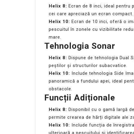
Helix 8:
Ecran de 8 inci, ideal pentru p
cei care apreciază un ecran compact.
Helix 10:
Ecran de 10 inci, oferă o im
pescuitul în zonele cu vizibilitate re
mare.
Tehnologia Sonar
Helix 8:
Dispune de tehnologia Dual S
peștilor și structurilor subacvatice.
Helix 10:
Include tehnologia Side Ima
panoramică a fundului apei, ideal pentr
obstacole.
Funcții Adiționale
Helix 8:
Disponibil cu o gamă largă de 
permite crearea de hărți digitale ale z
Helix 10:
Include funcția de înregistr
ulterioară a pescuitului și identificar