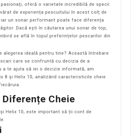
 pasionați, oferă o varietate incredibilă de specii
vărat de experiența pescuitului în acest colț de
, iar un sonar performant poate face diferența
ăgitor. Dacă ești în căutarea unui sonar de top,
bird se află în topul preferințelor pescarilor din
 alegerea ideală pentru tine? Această întrebare
scari care se confruntă cu decizia de a
 a te ajuta să iei o decizie informată, am
x 8 și Helix 10, analizând caracteristicile cheie
fiecăruia.
: Diferențe Cheie
și Helix 10, este important să ții cont de
le.
i