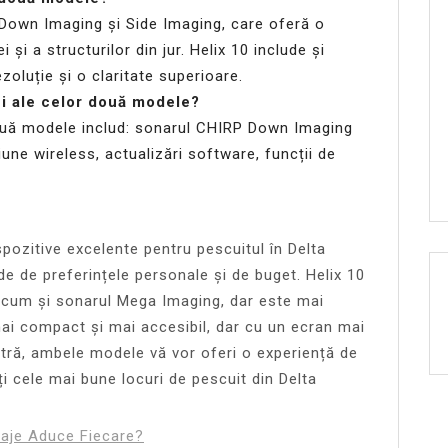
Down Imaging și Side Imaging, care oferă o
 și a structurilor din jur. Helix 10 include și
oluție și o claritate superioare.
ci ale celor două modele?
 două modele includ: sonarul CHIRP Down Imaging
iune wireless, actualizări software, funcții de
spozitive excelente pentru pescuitul în Delta
de de preferințele personale și de buget. Helix 10
recum și sonarul Mega Imaging, dar este mai
ai compact și mai accesibil, dar cu un ecran mai
tră, ambele modele vă vor oferi o experiență de
ți cele mai bune locuri de pescuit din Delta
taje Aduce Fiecare?