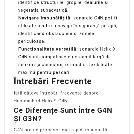
identifice structurile, gropile, dealurile și
vegetația subacvatică.
Navigare îmbunătățită:
sonarele G4N pot fi
utilizate pentru a naviga în siguranță pe apă,
identificând obstacolele și zonele
periculoase.
Funcționalitate versatilă:
sonarele Helix 9
G4N sunt compatibile cu o gamă largă de
senzori și accesorii, oferind o flexibilitate
maximă pentru pescari.
Întrebări Frecvente
Iată câteva întrebări frecvente despre
Humminbird Helix 9 G4N:
Ce Diferențe Sunt Între G4N
Și G3N?
G4N are un procesor mai rapid, mai multă