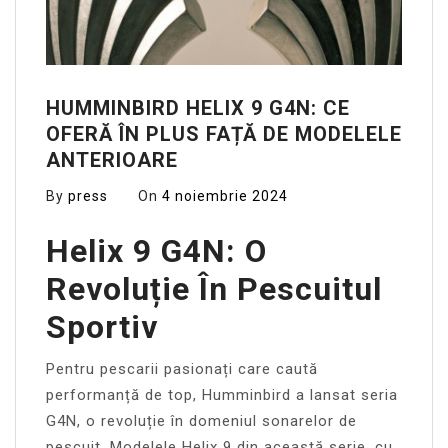
HUMMINBIRD HELIX 9 G4N: CE
OFERĂ ÎN PLUS FAȚĂ DE MODELELE
ANTERIOARE
By
press
On
4 noiembrie 2024
Helix 9 G4N: O
Revoluție În Pescuitul
Sportiv
Pentru pescarii pasionați care caută
performanță de top, Humminbird a lansat seria
G4N, o revoluție în domeniul sonarelor de
pescuit. Modelele Helix 9 din această serie, cu