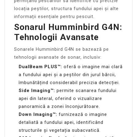
permițând pescarilor să identifice cu precizie
locația peștilor, structura fundului apei și alte
informații esențiale pentru pescuit.
Sonarul Humminbird G4N:
Tehnologii Avansate
Sonarele Humminbird G4N se bazează pe
tehnologii avansate de sonar, inclusiv:
DualBeam PLUS™:
oferă o imagine mai clară
a fundului apei și a peștilor din jurul bărcii,
îmbunătățind considerabil precizia detecției.
Side Imaging™:
permite scanarea fundului
apei din lateral, oferind o vizualizare
panoramică a zonei înconjurătoare.
Down Imaging™:
furnizează o imagine
detaliată a fundului apei, identificând
structurile și vegetația subacvatică.