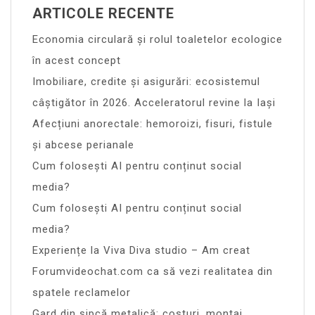
ARTICOLE RECENTE
Economia circulară și rolul toaletelor ecologice
în acest concept
Imobiliare, credite și asigurări: ecosistemul
câștigător în 2026. Acceleratorul revine la Iași
Afecțiuni anorectale: hemoroizi, fisuri, fistule
și abcese perianale
Cum folosești AI pentru conținut social
media?
Cum folosești AI pentru conținut social
media?
Experiențe la Viva Diva studio – Am creat
Forumvideochat.com ca să vezi realitatea din
spatele reclamelor
Gard din șipcă metalică: costuri, montaj,