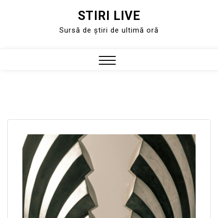
STIRI LIVE
Skip
to
Sursă de știri de ultimă oră
content
Close
Menu