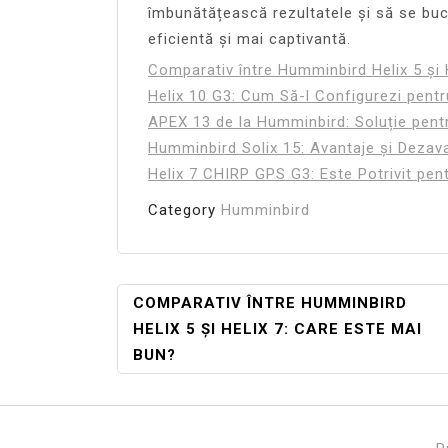
îmbunătățească rezultatele și să se bu
eficientă și mai captivantă.
Comparativ între Humminbird Helix 5 și 
Helix 10 G3: Cum Să-l Configurezi pent
APEX 13 de la Humminbird: Soluție pentr
Humminbird Solix 15: Avantaje și Dezav
Helix 7 CHIRP GPS G3: Este Potrivit pen
Category
Humminbird
Navigare
COMPARATIV ÎNTRE HUMMINBIRD
HELIX 5 ȘI HELIX 7: CARE ESTE MAI
În
BUN?
Articole