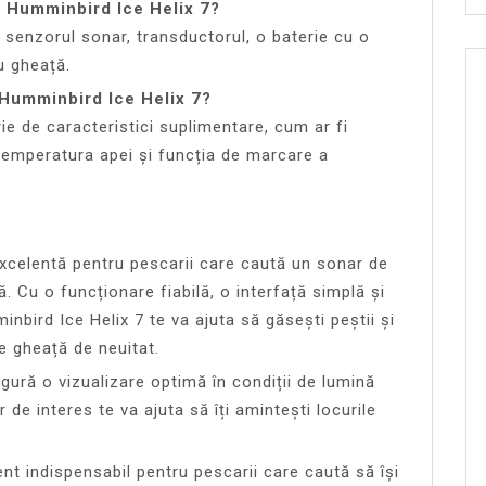
l Humminbird Ice Helix 7?
 senzorul sonar, transductorul, o baterie cu o
u gheață.
 Humminbird Ice Helix 7?
e de caracteristici suplimentare, cum ar fi
temperatura apei și funcția de marcare a
xcelentă pentru pescarii care caută un sonar de
ă. Cu o funcționare fiabilă, o interfață simplă și
nbird Ice Helix 7 te va ajuta să găsești peștii și
e gheață de neuitat.
igură o vizualizare optimă în condiții de lumină
 de interes te va ajuta să îți amintești locurile
nt indispensabil pentru pescarii care caută să își