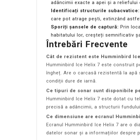
adâncimii exacte a apei și a reliefului 
Identificați structurile subacvatice:
care pot atrage pești, extinzând astfe
Sporiți șansele de captură:
Prin loca
habitatului lor, creșteți semnificativ
Întrebări Frecvente
Cât de rezistent este Humminbird Ice 
Humminbird Ice Helix 7 este construit pe
îngheț. Are o carcasă rezistentă la apă ș
condiții dure de iarnă.
Ce tipuri de sonar sunt disponibile 
Humminbird Ice Helix 7 este dotat cu t
precisă a adâncimii, a structurii fundului
Ce dimensiune are ecranul Humminbir
Ecranul Humminbird Ice Helix 7 are o dia
datelor sonar și a informațiilor despre p