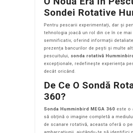
O Nouă Eră În Pesc
Sondei Rotative H
Pentru pescarii experimentați, dar și pen
tehnologia joacă un rol din ce în ce ma
semnificativ, oferind informații detalia
prezența bancurilor de pești și multe alt
pescuitului,
sonda rotativă Humminbi
excepționale, redefinește experiența pesc
decât oricând.
De Ce O Sondă Rot
360?
Sonda Humminbird MEGA 360
este o 
să obțină o imagine completă a mediului
de scanare rotativă, aceasta oferă o pe
ambarcațiunii, ajutându-te să identifici p