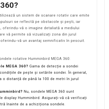
360?
lizează un sistem de scanare rotativ care emite
ulsuri se reflectă pe obstacole și pești, iar
, oferindu-vă o imagine detaliată a mediului
e vă permite să vizualizați zona din jurul
oferindu-vă un avantaj semnificativ în pescuit.
 sondele rotative Humminbird MEGA 360:
dele MEGA 360?
Gama de detecție a sondei
ondițiile de pește și setările sondei. În general,
 o distanță de până la 100 de metri în jurul
 Humminbird?
Nu, sondele MEGA 360 sunt
 display Humminbird. Asigurați-vă că verificați
tră înainte de a achiziționa sondele.