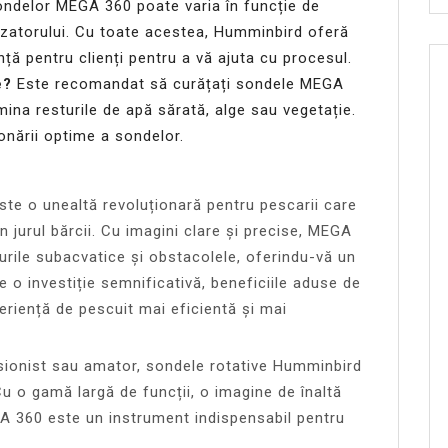
ondelor MEGA 360 poate varia în funcție de
lizatorului. Cu toate acestea, Humminbird oferă
ență pentru clienți pentru a vă ajuta cu procesul.
e?
Este recomandat să curățați sondele MEGA
mina resturile de apă sărată, alge sau vegetație.
onării optime a sondelor.
e o unealtă revoluționară pentru pescarii care
n jurul bărcii. Cu imagini clare și precise, MEGA
cturile subacvatice și obstacolele, oferindu-vă un
e o investiție semnificativă, beneficiile aduse de
eriență de pescuit mai eficientă și mai
esionist sau amator, sondele rotative Humminbird
u o gamă largă de funcții, o imagine de înaltă
EGA 360 este un instrument indispensabil pentru