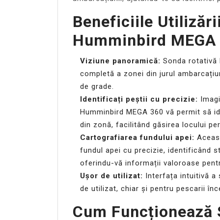
Beneficiile Utilizăr
Humminbird MEGA
Viziune panoramică:
Sonda rotativă 
completă a zonei din jurul ambarcațiu
de grade.
Identificați peștii cu precizie:
Imagin
Humminbird MEGA 360 vă permit să ident
din zonă, facilitând găsirea locului pe
Cartografiarea fundului apei:
Aceast
fundul apei cu precizie, identificând 
oferindu-vă informații valoroase pentr
Ușor de utilizat:
Interfața intuitivă 
de utilizat, chiar și pentru pescarii înc
Cum Funcționează 