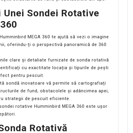
ii Unei Sondei Rotative
 360
Humminbird MEGA 360 te ajută să vezi o imagine
nii, oferindu-ți o perspectivă panoramică de 360
ile clare și detaliate furnizate de sonda rotativă
ificați cu exactitate locația și tipurile de pești
rfect pentru pescuit.
ă sondă inovatoare vă permite să cartografiați
structurile de fund, obstacolele și adâncimea apei,
u strategii de pescuit eficiente.
a sondei rotative Humminbird MEGA 360 este ușor
epători.
Sonda Rotativă