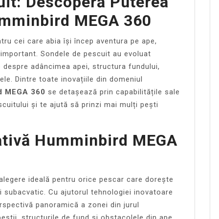
uit: Descoperă Puterea
umminbird MEGA 360
tru cei care abia își încep aventura pe ape,
i important. Sondele de pescuit au evoluat
te despre adâncimea apei, structura fundului,
ele. Dintre toate inovațiile din domeniul
rd MEGA 360
se detașează prin capabilitățile sale
uitului și te ajută să prinzi mai mulți pești
ativă Humminbird MEGA
alegere ideală pentru orice pescar care dorește
 subacvatic. Cu ajutorul tehnologiei inovatoare
rspectivă panoramică a zonei din jurul
eștii, structurile de fund și obstacolele din ape.