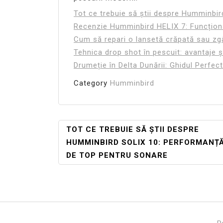
Tot ce trebuie să știi despre Humminbi
Recenzie Humminbird HELIX 7: Funcțional
Cum să repari o lansetă crăpată sau zg
Tehnica drop shot în pescuit: avantaje ș
Drumeție în Delta Dunării: Ghidul Perfect
Category
Humminbird
Navigare
TOT CE TREBUIE SĂ ȘTII DESPRE
HUMMINBIRD SOLIX 10: PERFORMANȚ
În
DE TOP PENTRU SONARE
Articole