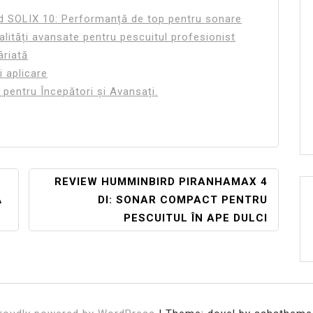
rd SOLIX 10: Performanță de top pentru sonare
ități avansate pentru pescuitul profesionist
âriată
i aplicare
 pentru Începători și Avansați.
REVIEW HUMMINBIRD PIRANHAMAX 4
Ă
DI: SONAR COMPACT PENTRU
PESCUITUL ÎN APE DULCI