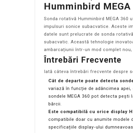
Humminbird MEGA 
Sonda rotativă Humminbird MEGA 360 uti
impulsuri sonice subacvatice. Aceste imp
datele sunt prelucrate de sonda rotativă
subacvatic. Această tehnologie inovatoar
ambarcațiunii într-un mod complet nou, 
Întrebări Frecvente
Iată câteva întrebări frecvente despre
Cât de departe poate detecta son
variază în funcție de adâncimea apei, c
sondele MEGA 360 pot detecta pești la
bărcii.
Este compatibilă cu orice display
compatibile doar cu anumite modele de
specificațiile display-ului dumneavoas