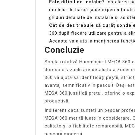
Este dificil de instalat?
Instalarea s
modelul de barcă și de experiența uti
ghiduri detaliate de instalare și asist
Cât de des trebuie să curăț sondel
360 după fiecare utilizare pentru a eli
Aceasta va ajuta la menținerea funcți
Concluzie
Sonda rotativă Humminbird MEGA 360 est
doresc o vizualizare detaliată a zonei di
360 vă ajută să identificați peștii, stru
avantaj semnificativ în pescuit. Deși est
MEGA 360 justifică prețul, oferind o exp
productivă.
Indiferent dacă sunteți un pescar prof
MEGA 360 merită luate în considerare. C
calitate și o fiabilitate remarcabilă, M
pescarii moderni.