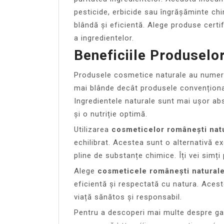
pesticide, erbicide sau îngrășăminte chi
blândă și eficientă. Alege produse certi
a ingredientelor.
Beneficiile Produselo
Produsele cosmetice naturale au numero
mai blânde decât produsele convenționale,
Ingredientele naturale sunt mai ușor ab
și o nutriție optimă.
Utilizarea
cosmeticelor românești nat
echilibrat. Acestea sunt o alternativă 
pline de substanțe chimice. Îți vei simți 
Alege
cosmeticele românești natural
eficientă și respectată cu natura. Acest
viață sănătos și responsabil.
Pentru a descoperi mai multe despre 