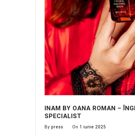
INAM BY OANA ROMAN – ÎNGR
SPECIALIST
By
press
On
1 iunie 2025