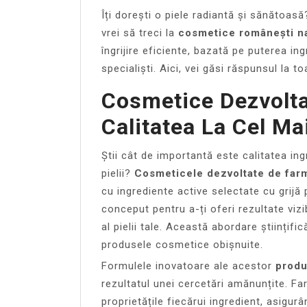
Îți dorești o piele radiantă și sănătoas
vrei să treci la
cosmetice românești n
îngrijire eficiente, bazată pe puterea ing
specialiști. Aici, vei găsi răspunsul la to
Cosmetice Dezvolta
Calitatea La Cel Mai
Știi cât de importantă este calitatea ing
pielii?
Cosmeticele dezvoltate de far
cu ingrediente active selectate cu grijă
conceput pentru a-ți oferi rezultate vizi
al pielii tale. Această abordare științif
produsele cosmetice obișnuite.
Formulele inovatoare ale acestor
produ
rezultatul unei cercetări amănunțite. Fa
proprietățile fiecărui ingredient, asigur