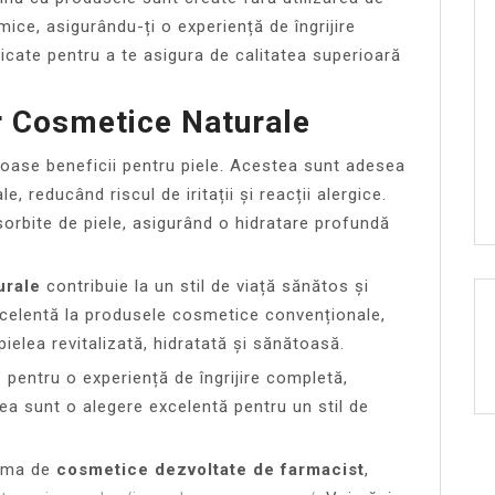
mice, asigurându-ți o experiență de îngrijire
ficate pentru a te asigura de calitatea superioară
r Cosmetice Naturale
ase beneficii pentru piele. Acestea sunt adesea
 reducând riscul de iritații și reacții alergice.
sorbite de piele, asigurând o hidratare profundă
urale
contribuie la un stil de viață sănătos și
excelentă la produsele cosmetice convenționale,
pielea revitalizată, hidratată și sănătoasă.
e
pentru o experiență de îngrijire completă,
ea sunt o alegere excelentă pentru un stil de
gama de
cosmetice dezvoltate de farmacist
,