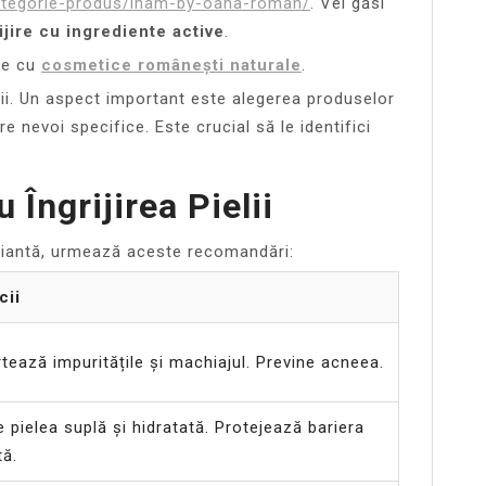
ategorie-produs/inam-by-oana-roman/
. Vei găsi
jire cu ingrediente active
.
se cu
cosmetice românești naturale
.
lii. Un aspect important este alegerea produselor
are nevoi specifice. Este crucial să le identifici
Îngrijirea Pielii
adiantă, urmează aceste recomandări:
cii
tează impuritățile și machiajul. Previne acneea.
 pielea suplă și hidratată. Protejează bariera
tă.