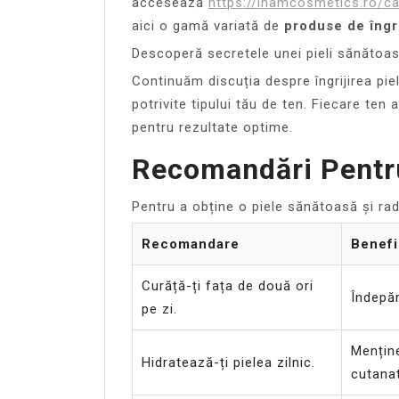
accesează
https://inamcosmetics.ro/c
aici o gamă variată de
produse de îngri
Descoperă secretele unei pieli sănătoa
Continuăm discuția despre îngrijirea pie
potrivite tipului tău de ten. Fiecare ten 
pentru rezultate optime.
Recomandări Pentru 
Pentru a obține o piele sănătoasă și r
Recomandare
Benefi
Curăță-ți fața de două ori
Îndepăr
pe zi.
Menține
Hidratează-ți pielea zilnic.
cutana