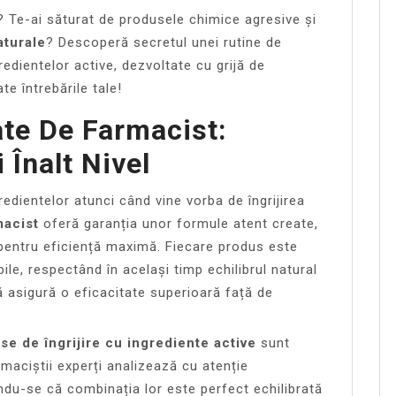
ă? Te-ai săturat de produsele chimice agresive și
aturale
? Descoperă secretul unei rutine de
redientelor active, dezvoltate cu grijă de
ate întrebările tale!
te De Farmacist:
 Înalt Nivel
redientelor atunci când vine vorba de îngrijirea
macist
oferă garanția unor formule atent create,
 pentru eficiență maximă. Fiecare produs este
bile, respectând în același timp echilibrul natural
ică asigură o eficacitate superioară față de
se de îngrijire cu ingrediente active
sunt
rmaciștii experți analizează cu atenție
ându-se că combinația lor este perfect echilibrată