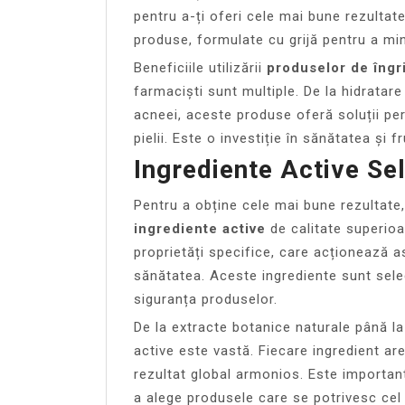
pentru a-ți oferi cele mai bune rezultat
produse, formulate cu grijă pentru a min
Beneficiile utilizării
produselor de îngri
farmaciști sunt multiple. De la hidratare
acneei, aceste produse oferă soluții pe
pielii. Este o investiție în sănătatea și
Ingrediente Active Sel
Pentru a obține cele mai bune rezultate,
ingrediente active
de calitate superioa
proprietăți specifice, care acționează as
sănătatea. Aceste ingrediente sunt selec
siguranța produselor.
De la extracte botanice naturale până la
active este vastă. Fiecare ingredient are
rezultat global armonios. Este important 
a alege produsele care se potrivesc cel 