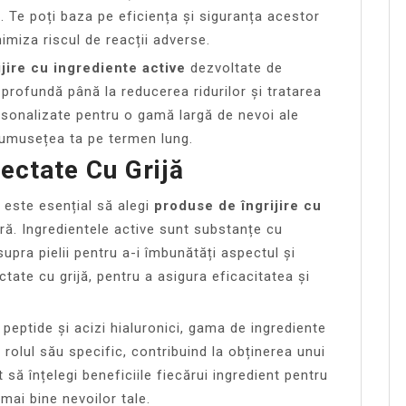
e. Te poți baza pe eficiența și siguranța acestor
imiza riscul de reacții adverse.
jire cu ingrediente active
dezvoltate de
 profundă până la reducerea ridurilor și tratarea
rsonalizate pentru o gamă largă de nevoi ale
 frumusețea ta pe termen lung.
ectate Cu Grijă
 este esențial să alegi
produse de îngrijire cu
ră. Ingredientele active sunt substanțe cu
upra pielii pentru a-i îmbunătăți aspectul și
tate cu grijă, pentru a asigura eficacitatea și
 peptide și acizi hialuronici, gama de ingrediente
 rolul său specific, contribuind la obținerea unui
să înțelegi beneficiile fiecărui ingredient pentru
mai bine nevoilor tale.