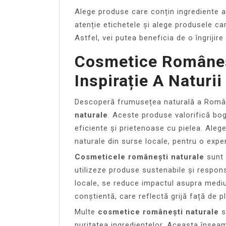
Alege produse care conțin ingrediente a
atenție etichetele și alege produsele car
Astfel, vei putea beneficia de o îngrijire 
Cosmetice Româneș
Inspirație A Naturii
Descoperă frumusețea naturală a Român
naturale
. Aceste produse valorifică bog
eficiente și prietenoase cu pielea. Aleg
naturale din surse locale, pentru o expe
Cosmeticele românești naturale
sunt 
utilizeze produse sustenabile și respons
locale, se reduce impactul asupra mediu
conștientă, care reflectă grijă față de p
Multe
cosmetice românești naturale
s
puritatea ingredientelor. Aceasta însea