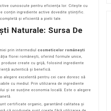
ctive cunoscute pentru eficiența lor. Citește cu
e conțin ingrediente active dovedite științific.
completă și eficientă a pielii tale.
ti Naturale:
Sursa De
iei prin intermediul
cosmeticelor românești
ăția florei românești, oferind formule unice,
e produse create cu grijă, folosind ingrediente
riență autentică și benefică.
o alegere excelentă pentru cei care doresc să
abile cu mediul. Prin utilizarea de ingrediente
lui și se susține economia locală. Este o alegere
lanetă.
unt certificate organic, garantând calitatea și
mnă că produsele sunt create fără utilizarea de