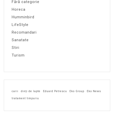
Fără categorie
Horeca
Humminbird
LifeStyle
Recomandari
Sanatate
Stiri
Turism
carii
dinți de lapte
Eduard Petrescu
Eko Group
Eko News
tratament timpuriu