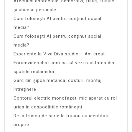
Afecțiuni anorectale: hemoroizi, fisuri, fistule
și abcese perianale
Cum folosești AI pentru conținut social
media?
Cum folosești AI pentru conținut social
media?
Experiențe la Viva Diva studio – Am creat
Forumvideochat.com ca să vezi realitatea din
spatele reclamelor
Gard din șipcă metalică: costuri, montaj,
întreținere
Contorul electric monofazat, mic aparat cu rol
uriaș în gospodăriile românești
De la trusou de serie la trusou cu identitate
proprie