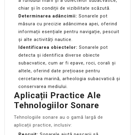
a fundului mării și a obiectelor subacvatice,
chiar și în condiții de vizibilitate scăzută.
Determinarea adâncimii:
Sonarele pot
măsura cu precizie adâncimea apei, oferind
informații esențiale pentru navigație, pescuit
și alte activități nautice.
Identificarea obiectelor:
Sonarele pot
detecta și identifica diverse obiecte
subacvatice, cum ar fi epave, roci, corali și
altele, oferind date prețioase pentru
cercetarea marină, arheologia subacvatică și
conservarea mediului.
Aplicații Practice Ale
Tehnologiilor Sonare
Tehnologiile sonare au o gamă largă de
aplicații practice, inclusiv:
Pescuit:
Sonarele ajută pescarii să