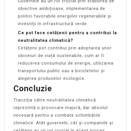
Guvernele au un rol crucial prin stabilirea de
obiective ambițioase, implementarea de
politici favorabile energiilor regenerabile și
investiții în infrastructură verde.
Ce pot face cetățenii pentru a contribui la
neutralitatea climatică?
Cetățenii pot contribui prin adoptarea unor
obiceiuri de viață sustenabile, cum ar fi
reducerea consumului de energie, utilizarea
transportului public sau a bicicletelor și
alegerea produselor ecologice.
Concluzie
Tranziția către neutralitatea climatică
reprezintă o provocare majoră, dar absolut
necesară pentru a combate schimbările
climatice. Atât guvernele, cât și companiile și
cetățenii au un rol crucial în acest proces.