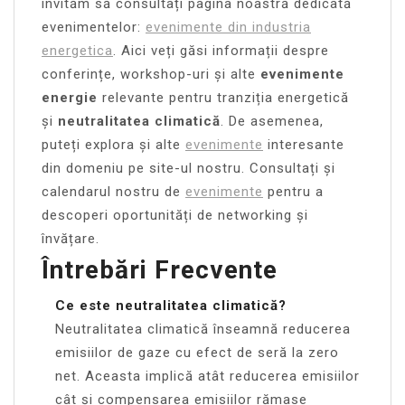
invităm să consultați pagina noastră dedicată
evenimentelor:
evenimente din industria
energetica
. Aici veți găsi informații despre
conferințe, workshop-uri și alte
evenimente
energie
relevante pentru tranziția energetică
și
neutralitatea climatică
. De asemenea,
puteți explora și alte
evenimente
interesante
din domeniu pe site-ul nostru. Consultați și
calendarul nostru de
evenimente
pentru a
descoperi oportunități de networking și
învățare.
Întrebări Frecvente
Ce este neutralitatea climatică?
Neutralitatea climatică înseamnă reducerea
emisiilor de gaze cu efect de seră la zero
net. Aceasta implică atât reducerea emisiilor
cât și compensarea emisiilor rămase