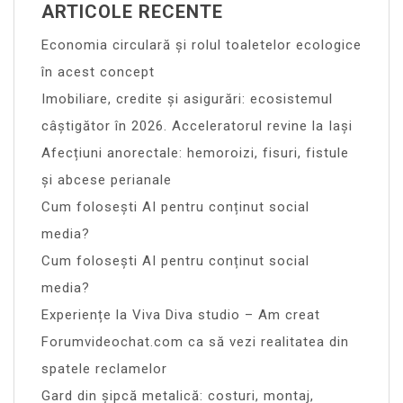
ARTICOLE RECENTE
Economia circulară și rolul toaletelor ecologice
în acest concept
Imobiliare, credite și asigurări: ecosistemul
câștigător în 2026. Acceleratorul revine la Iași
Afecțiuni anorectale: hemoroizi, fisuri, fistule
și abcese perianale
Cum folosești AI pentru conținut social
media?
Cum folosești AI pentru conținut social
media?
Experiențe la Viva Diva studio – Am creat
Forumvideochat.com ca să vezi realitatea din
spatele reclamelor
Gard din șipcă metalică: costuri, montaj,