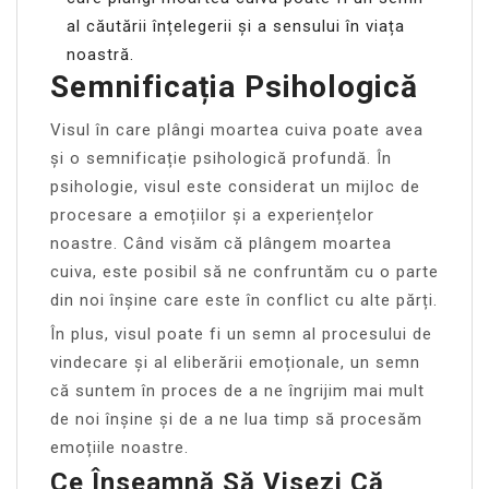
al căutării înțelegerii și a sensului în viața
noastră.
Semnificația Psihologică
Visul în care plângi moartea cuiva poate avea
și o semnificație psihologică profundă. În
psihologie, visul este considerat un mijloc de
procesare a emoțiilor și a experiențelor
noastre. Când visăm că plângem moartea
cuiva, este posibil să ne confruntăm cu o parte
din noi înșine care este în conflict cu alte părți.
În plus, visul poate fi un semn al procesului de
vindecare și al eliberării emoționale, un semn
că suntem în proces de a ne îngrijim mai mult
de noi înșine și de a ne lua timp să procesăm
emoțiile noastre.
Ce Înseamnă Să Visezi Că