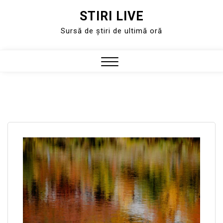
STIRI LIVE
Skip
to
Sursă de știri de ultimă oră
content
Close
Menu