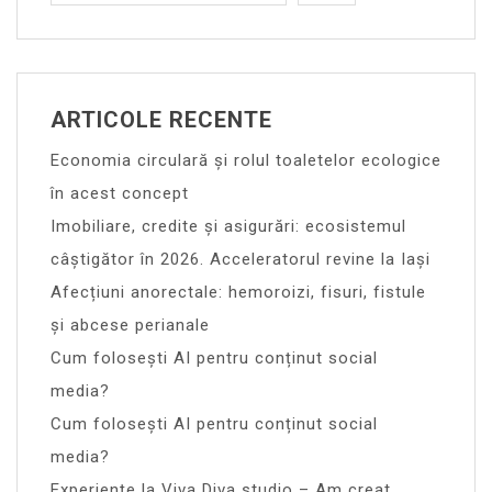
ARTICOLE RECENTE
Economia circulară și rolul toaletelor ecologice
în acest concept
Imobiliare, credite și asigurări: ecosistemul
câștigător în 2026. Acceleratorul revine la Iași
Afecțiuni anorectale: hemoroizi, fisuri, fistule
și abcese perianale
Cum folosești AI pentru conținut social
media?
Cum folosești AI pentru conținut social
media?
Experiențe la Viva Diva studio – Am creat