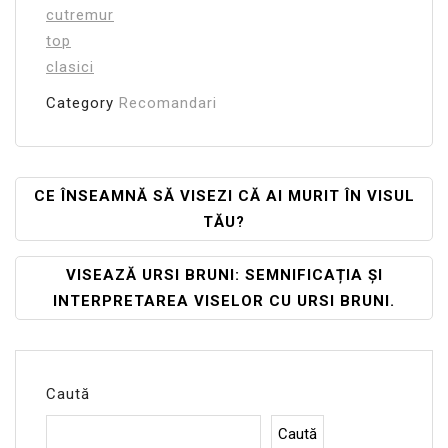
cutremur
top
clasici
Category
Recomandari
Navigare
CE ÎNSEAMNĂ SĂ VISEZI CĂ AI MURIT ÎN VISUL
TĂU?
În
Articole
VISEAZĂ URSI BRUNI: SEMNIFICAȚIA ȘI
INTERPRETAREA VISELOR CU URSI BRUNI.
Caută
Caută