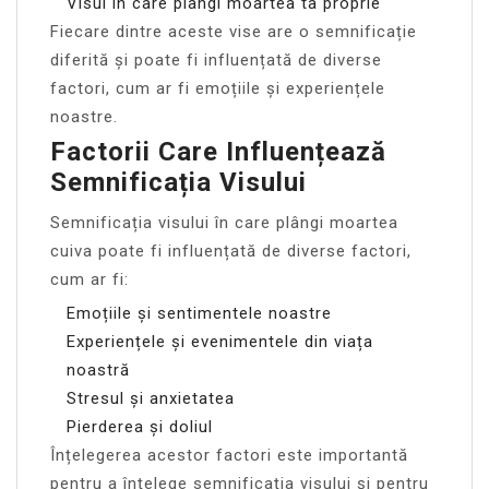
Visul în care plângi moartea ta proprie
Fiecare dintre aceste vise are o semnificație
diferită și poate fi influențată de diverse
factori, cum ar fi emoțiile și experiențele
noastre.
Factorii Care Influențează
Semnificația Visului
Semnificația visului în care plângi moartea
cuiva poate fi influențată de diverse factori,
cum ar fi:
Emoțiile și sentimentele noastre
Experiențele și evenimentele din viața
noastră
Stresul și anxietatea
Pierderea și doliul
Înțelegerea acestor factori este importantă
pentru a înțelege semnificația visului și pentru