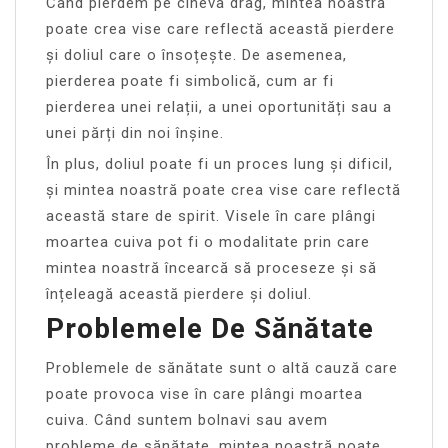
Când pierdem pe cineva drag, mintea noastră
poate crea vise care reflectă această pierdere
și doliul care o însoțește. De asemenea,
pierderea poate fi simbolică, cum ar fi
pierderea unei relații, a unei oportunități sau a
unei părți din noi înșine.
În plus, doliul poate fi un proces lung și dificil,
și mintea noastră poate crea vise care reflectă
această stare de spirit. Visele în care plângi
moartea cuiva pot fi o modalitate prin care
mintea noastră încearcă să proceseze și să
înțeleagă această pierdere și doliul.
Problemele De Sănătate
Problemele de sănătate sunt o altă cauză care
poate provoca vise în care plângi moartea
cuiva. Când suntem bolnavi sau avem
probleme de sănătate, mintea noastră poate