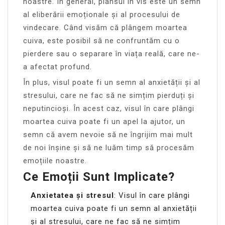
noastre. În general, plânsul în vis este un semn
al eliberării emoționale și al procesului de
vindecare. Când visăm că plângem moartea
cuiva, este posibil să ne confruntăm cu o
pierdere sau o separare în viața reală, care ne-
a afectat profund.
În plus, visul poate fi un semn al anxietății și al
stresului, care ne fac să ne simțim pierduți și
neputincioși. În acest caz, visul în care plângi
moartea cuiva poate fi un apel la ajutor, un
semn că avem nevoie să ne îngrijim mai mult
de noi înșine și să ne luăm timp să procesăm
emoțiile noastre.
Ce Emoții Sunt Implicate?
Anxietatea și stresul
: Visul în care plângi
moartea cuiva poate fi un semn al anxietății
și al stresului, care ne fac să ne simțim