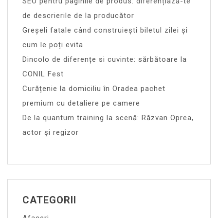
SEO pentru paginile de produs: diferențiază-te
de descrierile de la producător
Greșeli fatale când construiești biletul zilei și
cum le poți evita
Dincolo de diferențe si cuvinte: sărbătoare la
CONIL Fest
Curățenie la domiciliu în Oradea pachet
premium cu detaliere pe camere
De la quantum training la scenă: Răzvan Oprea,
actor și regizor
CATEGORII