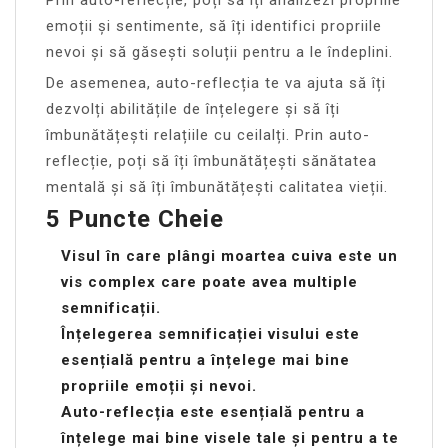
Prin auto-reflecție, poți să îți analizezi propriile
emoții și sentimente, să îți identifici propriile
nevoi și să găsești soluții pentru a le îndeplini.
De asemenea, auto-reflecția te va ajuta să îți
dezvolți abilitățile de înțelegere și să îți
îmbunătățești relațiile cu ceilalți. Prin auto-
reflecție, poți să îți îmbunătățești sănătatea
mentală și să îți îmbunătățești calitatea vieții.
5 Puncte Cheie
Visul în care plângi moartea cuiva este un
vis complex care poate avea multiple
semnificații.
Înțelegerea semnificației visului este
esențială pentru a înțelege mai bine
propriile emoții și nevoi.
Auto-reflecția este esențială pentru a
înțelege mai bine visele tale și pentru a te