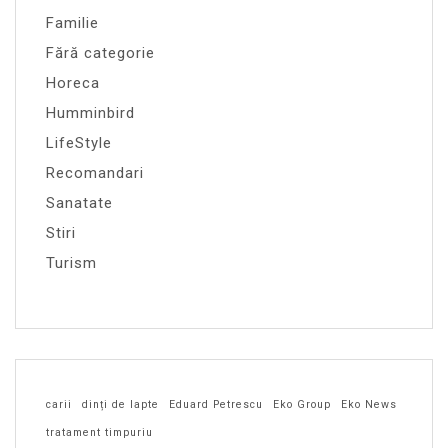
Familie
Fără categorie
Horeca
Humminbird
LifeStyle
Recomandari
Sanatate
Stiri
Turism
carii
dinți de lapte
Eduard Petrescu
Eko Group
Eko News
tratament timpuriu