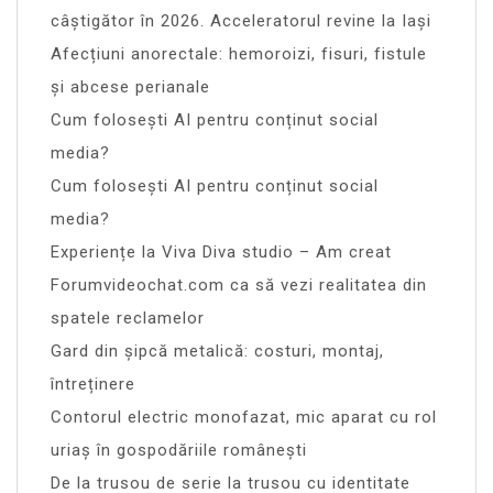
câștigător în 2026. Acceleratorul revine la Iași
Afecțiuni anorectale: hemoroizi, fisuri, fistule
și abcese perianale
Cum folosești AI pentru conținut social
media?
Cum folosești AI pentru conținut social
media?
Experiențe la Viva Diva studio – Am creat
Forumvideochat.com ca să vezi realitatea din
spatele reclamelor
Gard din șipcă metalică: costuri, montaj,
întreținere
Contorul electric monofazat, mic aparat cu rol
uriaș în gospodăriile românești
De la trusou de serie la trusou cu identitate