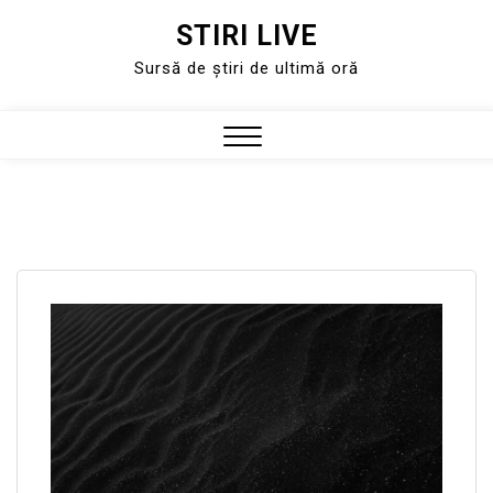
STIRI LIVE
Skip
to
Sursă de știri de ultimă oră
content
Close
Menu