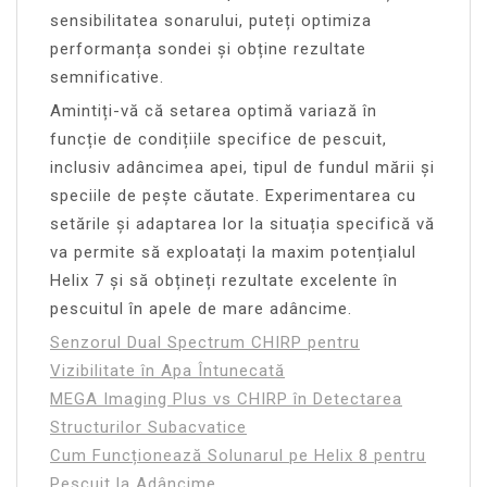
sensibilitatea sonarului, puteți optimiza
performanța sondei și obține rezultate
semnificative.
Amintiți-vă că setarea optimă variază în
funcție de condițiile specifice de pescuit,
inclusiv adâncimea apei, tipul de fundul mării și
speciile de pește căutate. Experimentarea cu
setările și adaptarea lor la situația specifică vă
va permite să exploatați la maxim potențialul
Helix 7 și să obțineți rezultate excelente în
pescuitul în apele de mare adâncime.
Senzorul Dual Spectrum CHIRP pentru
Vizibilitate în Apa Întunecată
MEGA Imaging Plus vs CHIRP în Detectarea
Structurilor Subacvatice
Cum Funcționează Solunarul pe Helix 8 pentru
Pescuit la Adâncime