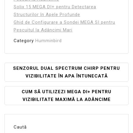
Solix 15 MEGA DI+ pentru Detectarea
Structurilor în Apele Profunde
Ghid de Configurare a Sondei MEGA SI pentru
Pescuitul la Adâncimi Mari
Category
Humminbird
Navigare
SENZORUL DUAL SPECTRUM CHIRP PENTRU
VIZIBILITATE ÎN APA ÎNTUNECATĂ
În
Articole
CUM SĂ UTILIZEZI MEGA DI+ PENTRU
VIZIBILITATE MAXIMĂ LA ADÂNCIME
Caută