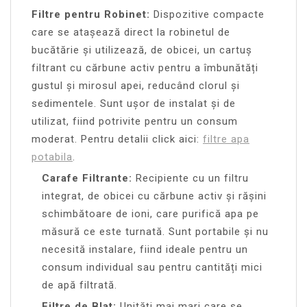
Filtre pentru Robinet:
Dispozitive compacte
care se atașează direct la robinetul de
bucătărie și utilizează, de obicei, un cartuș
filtrant cu cărbune activ pentru a îmbunătăți
gustul și mirosul apei, reducând clorul și
sedimentele. Sunt ușor de instalat și de
utilizat, fiind potrivite pentru un consum
moderat. Pentru detalii click aici:
filtre apa
potabila
.
Carafe Filtrante:
Recipiente cu un filtru
integrat, de obicei cu cărbune activ și rășini
schimbătoare de ioni, care purifică apa pe
măsură ce este turnată. Sunt portabile și nu
necesită instalare, fiind ideale pentru un
consum individual sau pentru cantități mici
de apă filtrată.
Filtre de Blat:
Unități mai mari care se