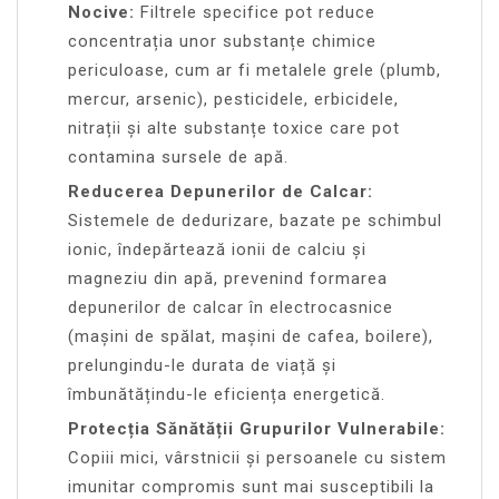
Nocive:
Filtrele specifice pot reduce
concentrația unor substanțe chimice
periculoase, cum ar fi metalele grele (plumb,
mercur, arsenic), pesticidele, erbicidele,
nitrații și alte substanțe toxice care pot
contamina sursele de apă.
Reducerea Depunerilor de Calcar:
Sistemele de dedurizare, bazate pe schimbul
ionic, îndepărtează ionii de calciu și
magneziu din apă, prevenind formarea
depunerilor de calcar în electrocasnice
(mașini de spălat, mașini de cafea, boilere),
prelungindu-le durata de viață și
îmbunătățindu-le eficiența energetică.
Protecția Sănătății Grupurilor Vulnerabile:
Copiii mici, vârstnicii și persoanele cu sistem
imunitar compromis sunt mai susceptibili la