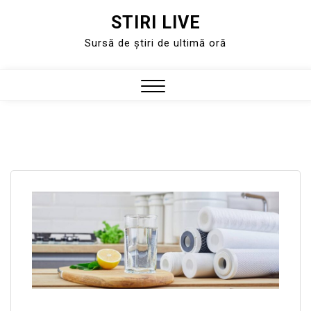
STIRI LIVE
Skip
to
Sursă de știri de ultimă oră
content
Close
Menu