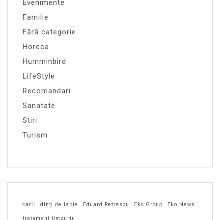
Evenimente
Familie
Fără categorie
Horeca
Humminbird
LifeStyle
Recomandari
Sanatate
Stiri
Turism
carii
dinți de lapte
Eduard Petrescu
Eko Group
Eko News
tratament timpuriu