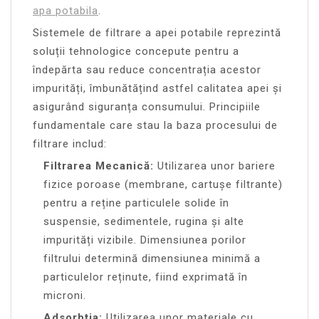
apa potabila
.
Sistemele de filtrare a apei potabile reprezintă
soluții tehnologice concepute pentru a
îndepărta sau reduce concentrația acestor
impurități, îmbunătățind astfel calitatea apei și
asigurând siguranța consumului. Principiile
fundamentale care stau la baza procesului de
filtrare includ:
Filtrarea Mecanică:
Utilizarea unor bariere
fizice poroase (membrane, cartușe filtrante)
pentru a reține particulele solide în
suspensie, sedimentele, rugina și alte
impurități vizibile. Dimensiunea porilor
filtrului determină dimensiunea minimă a
particulelor reținute, fiind exprimată în
microni.
Adsorbția:
Utilizarea unor materiale cu