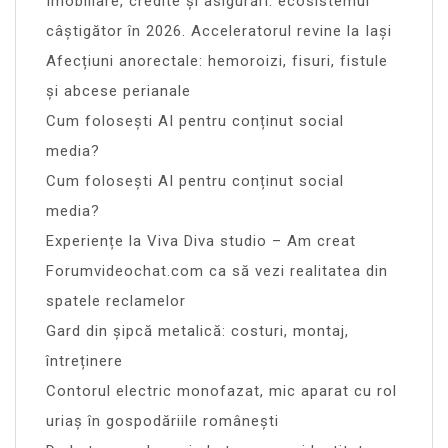
Imobiliare, credite și asigurări: ecosistemul
câștigător în 2026. Acceleratorul revine la Iași
Afecțiuni anorectale: hemoroizi, fisuri, fistule
și abcese perianale
Cum folosești AI pentru conținut social
media?
Cum folosești AI pentru conținut social
media?
Experiențe la Viva Diva studio – Am creat
Forumvideochat.com ca să vezi realitatea din
spatele reclamelor
Gard din șipcă metalică: costuri, montaj,
întreținere
Contorul electric monofazat, mic aparat cu rol
uriaș în gospodăriile românești