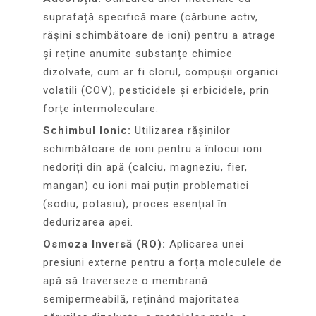
suprafață specifică mare (cărbune activ,
rășini schimbătoare de ioni) pentru a atrage
și reține anumite substanțe chimice
dizolvate, cum ar fi clorul, compușii organici
volatili (COV), pesticidele și erbicidele, prin
forțe intermoleculare.
Schimbul Ionic:
Utilizarea rășinilor
schimbătoare de ioni pentru a înlocui ioni
nedoriți din apă (calciu, magneziu, fier,
mangan) cu ioni mai puțin problematici
(sodiu, potasiu), proces esențial în
dedurizarea apei.
Osmoza Inversă (RO):
Aplicarea unei
presiuni externe pentru a forța moleculele de
apă să traverseze o membrană
semipermeabilă, reținând majoritatea