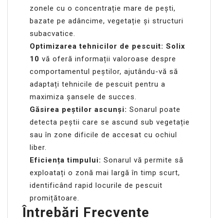
zonele cu o concentrație mare de pești,
bazate pe adâncime, vegetație și structuri
subacvatice.
Optimizarea tehnicilor de pescuit:
Solix
10
vă oferă informații valoroase despre
comportamentul peștilor, ajutându-vă să
adaptați tehnicile de pescuit pentru a
maximiza șansele de succes.
Găsirea peștilor ascunși:
Sonarul poate
detecta peștii care se ascund sub vegetație
sau în zone dificile de accesat cu ochiul
liber.
Eficiența timpului:
Sonarul vă permite să
exploatați o zonă mai largă în timp scurt,
identificând rapid locurile de pescuit
promițătoare.
Întrebări Frecvente