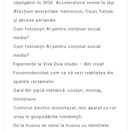
câștigător în 2026. Acceleratorul revine la Iași
Afecțiuni anorectale: hemoroizi, fisuri, fistule
și abcese perianale
Cum folosești AI pentru conținut social
media?
Cum folosești AI pentru conținut social
media?
Experiențe la Viva Diva studio – Am creat
Forumvideochat.com ca să vezi realitatea din
spatele reclamelor
Gard din șipcă metalică: costuri, montaj,
întreținere
Contorul electric monofazat, mic aparat cu rol
uriaș în gospodăriile românești
De la trusou de serie la trusou cu identitate