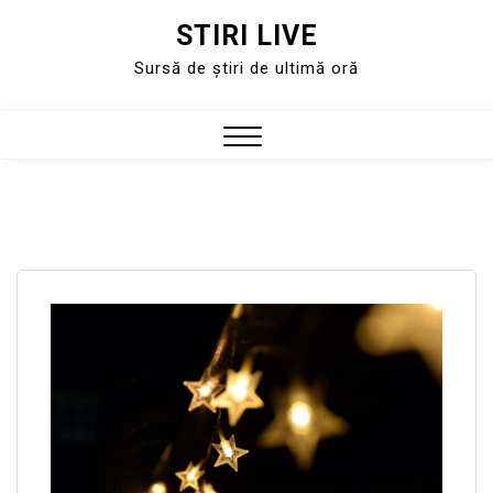
STIRI LIVE
Skip
to
Sursă de știri de ultimă oră
content
Close
Menu