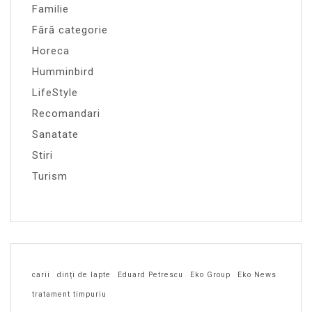
Familie
Fără categorie
Horeca
Humminbird
LifeStyle
Recomandari
Sanatate
Stiri
Turism
carii
dinți de lapte
Eduard Petrescu
Eko Group
Eko News
tratament timpuriu