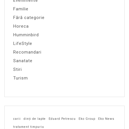
Evenimente
Familie
Fără categorie
Horeca
Humminbird
LifeStyle
Recomandari
Sanatate
Stiri
Turism
carii
dinți de lapte
Eduard Petrescu
Eko Group
Eko News
tratament timpuriu