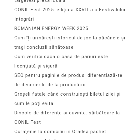
targetezi presa locală
CONIL Fest 2025: ediția a XXVII-a a Festivalului
Integrări
ROMANIAN ENERGY WEEK 2025
Cum îți urmărești istoricul de joc la păcănele și
tragi concluzii sănătoase
Cum verifici dacă o casă de pariuri este
licențiată și sigură
SEO pentru paginile de produs: diferențiază-te
de descrierile de la producător
Greșeli fatale când construiești biletul zilei și
cum le poți evita
Dincolo de diferențe si cuvinte: sărbătoare la
CONIL Fest
Curățenie la domiciliu în Oradea pachet