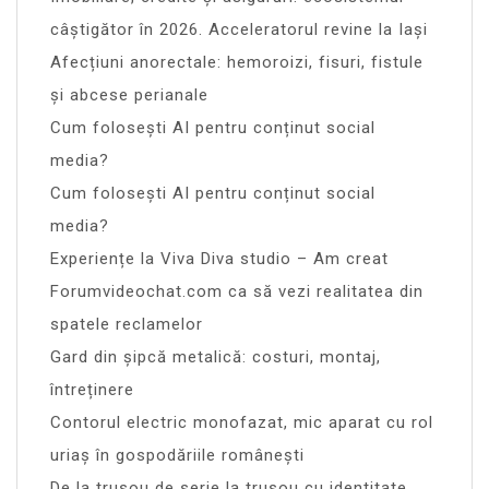
câștigător în 2026. Acceleratorul revine la Iași
Afecțiuni anorectale: hemoroizi, fisuri, fistule
și abcese perianale
Cum folosești AI pentru conținut social
media?
Cum folosești AI pentru conținut social
media?
Experiențe la Viva Diva studio – Am creat
Forumvideochat.com ca să vezi realitatea din
spatele reclamelor
Gard din șipcă metalică: costuri, montaj,
întreținere
Contorul electric monofazat, mic aparat cu rol
uriaș în gospodăriile românești
De la trusou de serie la trusou cu identitate