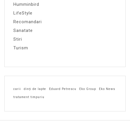
Humminbird
LifeStyle
Recomandari
Sanatate
Stiri
Turism
carii
dinți de lapte
Eduard Petrescu
Eko Group
Eko News
tratament timpuriu