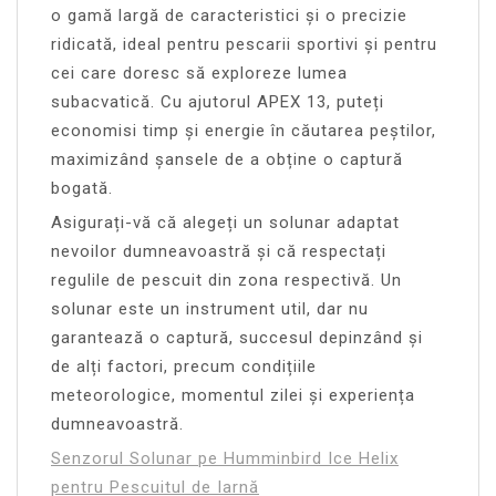
o gamă largă de caracteristici și o precizie
ridicată, ideal pentru pescarii sportivi și pentru
cei care doresc să exploreze lumea
subacvatică. Cu ajutorul APEX 13, puteți
economisi timp și energie în căutarea peștilor,
maximizând șansele de a obține o captură
bogată.
Asigurați-vă că alegeți un solunar adaptat
nevoilor dumneavoastră și că respectați
regulile de pescuit din zona respectivă. Un
solunar este un instrument util, dar nu
garantează o captură, succesul depinzând și
de alți factori, precum condițiile
meteorologice, momentul zilei și experiența
dumneavoastră.
Senzorul Solunar pe Humminbird Ice Helix
pentru Pescuitul de Iarnă