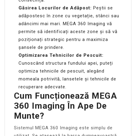
Găsirea Locurilor de Adăpost:
Peștii se
adăpostesc în zone cu vegetație, stânci sau
adâncimi mai mari. MEGA 360 Imaging vă
permite să identificați aceste zone și să vă
poziționați strategic pentru a maximiza
șansele de prindere.
Optimizarea Tehnicilor de Pescuit:
Cunoscând structura fundului apei, puteți
optimiza tehnicile de pescuit, alegând
momeala potrivită, lansetele și tehnicile de
recuperare adecvate.
Cum Funcționează MEGA
360 Imaging În Ape De
Munte?
Sistemul MEGA 360 Imaging este simplu de
utilizat. Se atașează la barca dumneavoastră