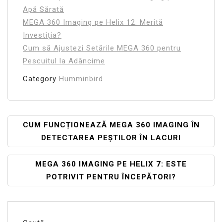
Apă Sărată
MEGA 360 Imaging pe Helix 12: Merită
Investiția?
Cum să Ajustezi Setările MEGA 360 pentru
Pescuitul la Adâncime
Category
Humminbird
Navigare
CUM FUNCȚIONEAZĂ MEGA 360 IMAGING ÎN
DETECTAREA PEȘTILOR ÎN LACURI
În
Articole
MEGA 360 IMAGING PE HELIX 7: ESTE
POTRIVIT PENTRU ÎNCEPĂTORI?