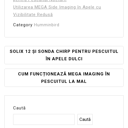
Utilizarea MEGA Side Imaging în Apele cu
Vizibilitate Redusă
Category
Humminbird
Navigare
SOLIX 12 ȘI SONDA CHIRP PENTRU PESCUITUL
ÎN APELE DULCI
În
Articole
CUM FUNCȚIONEAZĂ MEGA IMAGING ÎN
PESCUITUL LA MAL
Caută
Caută