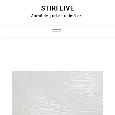
STIRI LIVE
Skip
to
Sursă de știri de ultimă oră
content
Close
Menu