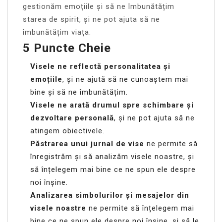
gestionăm emoțiile și să ne îmbunătățim
starea de spirit, și ne pot ajuta să ne
îmbunătățim viața.
5 Puncte Cheie
Visele ne reflectă personalitatea și
emoțiile
, și ne ajută să ne cunoaștem mai
bine și să ne îmbunătățim.
Visele ne arată drumul spre schimbare și
dezvoltare personală
, și ne pot ajuta să ne
atingem obiectivele.
Păstrarea unui jurnal de vise
ne permite să
înregistrăm și să analizăm visele noastre, și
să înțelegem mai bine ce ne spun ele despre
noi înșine.
Analizarea simbolurilor și mesajelor din
visele noastre
ne permite să înțelegem mai
bine ce ne spun ele despre noi înșine, și să le