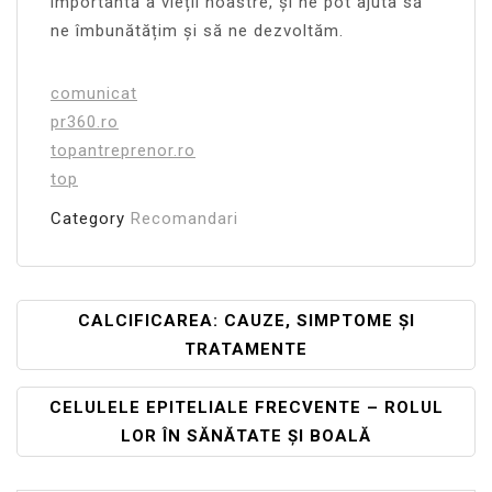
importantă a vieții noastre, și ne pot ajuta să
ne îmbunătățim și să ne dezvoltăm.
comunicat
pr360.ro
topantreprenor.ro
top
Category
Recomandari
Navigare
CALCIFICAREA: CAUZE, SIMPTOME ȘI
TRATAMENTE
În
Articole
CELULELE EPITELIALE FRECVENTE – ROLUL
LOR ÎN SĂNĂTATE ȘI BOALĂ