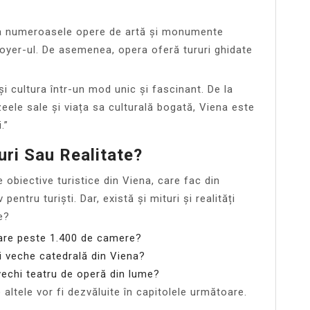
dmira numeroasele opere de artă și monumente
 foyer-ul. De asemenea, opera oferă tururi ghidate
și cultura într-un mod unic și fascinant. De la
eele sale și viața sa culturală bogată, Viena este
.”
uri Sau Realitate?
e obiective turistice din Viena, care fac din
entru turiști. Dar, există și mituri și realități
e?
are peste 1.400 de camere?
i veche catedrală din Viena?
vechi teatru de operă din lume?
 altele vor fi dezvăluite în capitolele următoare.