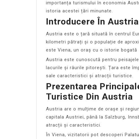
importanța turismului în economia Austri
istoria acestei țări minunate.
Introducere În Austria
Austria este o țară situată în centrul E
kilometri pătrați și o populație de aprox
este Viena, un oraș cu o istorie bogată ș
Austria este cunoscută pentru peisajele s
lacurile și râurile pitorești. Țara este î
sale caracteristici și atracții turistice.
Prezentarea Principal
Turistice Din Austria
Austria are o mulțime de orașe și regiuni
capitala Austriei, până la Salzburg, Inns
atracții și caracteristici.
În Viena, vizitatorii pot descoperi Palat