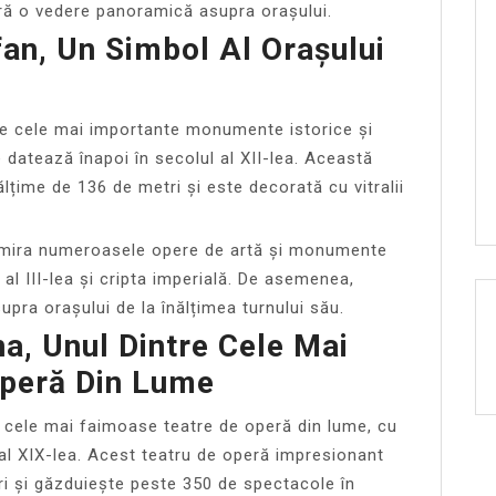
eră o vedere panoramică asupra orașului.
fan, Un Simbol Al Orașului
re cele mai importante monumente istorice și
e datează înapoi în secolul al XII-lea. Această
lțime de 136 de metri și este decorată cu vitralii
t admira numeroasele opere de artă și monumente
 al III-lea și cripta imperială. De asemenea,
pra orașului de la înălțimea turnului său.
na, Unul Dintre Cele Mai
peră Din Lume
e cele mai faimoase teatre de operă din lume, cu
 al XIX-lea. Acest teatru de operă impresionant
ri și găzduiește peste 350 de spectacole în