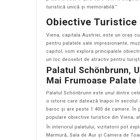
turistică unică și memorabilă.”
Obiective Turistice
Viena, capitala Austriei, este un oraș c
pentru palatele sale impresionante, muze
capitol, vom explora principalele obiect
un loc deosebit de atractiv pentru turiști
Palatul Schönbrunn, U
Mai Frumoase Palate 
Palatul Schönbrunn este unul dintre cel
o istorie care datează înapoi în secolul a
baroc și are peste 1.400 de camere. În p
populare obiective turistice din Viena, a
În interiorul palatului, vizitatorii pot e
Marmură, Sala de Aur și Camera de Toa