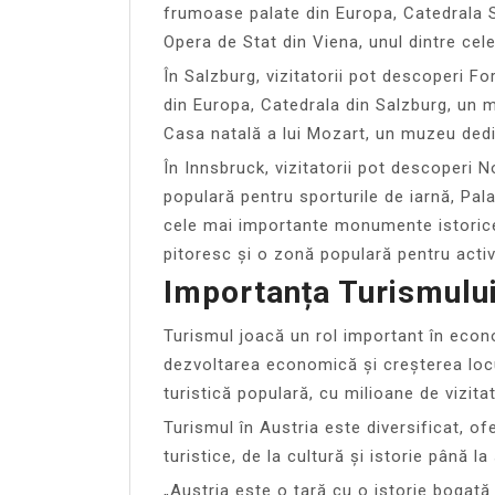
frumoase palate din Europa, Catedrala Sf
Opera de Stat din Viena, unul dintre ce
În Salzburg, vizitatorii pot descoperi 
din Europa, Catedrala din Salzburg, un m
Casa natală a lui Mozart, un muzeu dedic
În Innsbruck, vizitatorii pot descoperi 
populară pentru sporturile de iarnă, Pala
cele mai importante monumente istorice
pitoresc și o zonă populară pentru activ
Importanța Turismului
Turismul joacă un rol important în econo
dezvoltarea economică și creșterea locu
turistică populară, cu milioane de vizitat
Turismul în Austria este diversificat, of
turistice, de la cultură și istorie până la
„Austria este o țară cu o istorie bogată