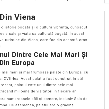
 Din Viena
u o istorie bogată și o cultură vibrantă, cunoscut
ele sale și viața sa culturală bogată. În acest
ive turistice din Viena, care fac din această oraș
.
nul Dintre Cele Mai Mari Și
Din Europa
e mai mari și mai frumoase palate din Europa, cu
l XVII-lea. Acest palat a fost construit în stil
rezent, palatul este unul dintre cele mai
trăgând milioane de vizitatori în fiecare an.
xplora numeroasele săli și camere, inclusiv Sala de
mnă. De asemenea, palatul are o grădină