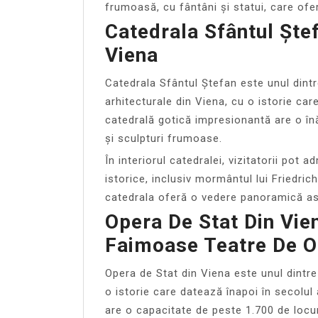
frumoasă, cu fântâni și statui, care of
Catedrala Sfântul Ște
Viena
Catedrala Sfântul Ștefan este unul dint
arhitecturale din Viena, cu o istorie car
catedrală gotică impresionantă are o înă
și sculpturi frumoase.
În interiorul catedralei, vizitatorii po
istorice, inclusiv mormântul lui Friedrich
catedrala oferă o vedere panoramică asu
Opera De Stat Din Vie
Faimoase Teatre De O
Opera de Stat din Viena este unul dintr
o istorie care datează înapoi în secolul
are o capacitate de peste 1.700 de locu