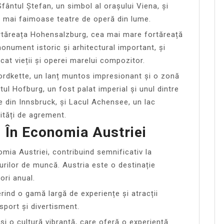
ântul Ștefan, un simbol al orașului Viena, și
le mai faimoase teatre de operă din lume.
Fortăreața Hohensalzburg, cea mai mare fortăreață
onument istoric și arhitectural important, și
at vieții și operei marelui compozitor.
Nordkette, un lanț muntos impresionant și o zonă
tul Hofburg, un fost palat imperial și unul dintre
 din Innsbruck, și Lacul Achensee, un lac
ități de agrement.
 În Economia Austriei
mia Austriei, contribuind semnificativ la
rilor de muncă. Austria este o destinație
ori anual.
erind o gamă largă de experiențe și atracții
 sport și divertisment.
 și o cultură vibrantă, care oferă o experiență