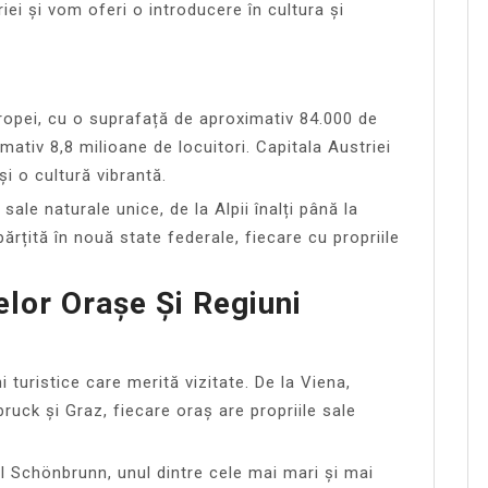
ei și vom oferi o introducere în cultura și
uropei, cu o suprafață de aproximativ 84.000 de
imativ 8,8 milioane de locuitori. Capitala Austriei
i o cultură vibrantă.
ale naturale unice, de la Alpii înalți până la
mpărțită în nouă state federale, fiecare cu propriile
elor Orașe Și Regiuni
 turistice care merită vizitate. De la Viena,
bruck și Graz, fiecare oraș are propriile sale
ul Schönbrunn, unul dintre cele mai mari și mai