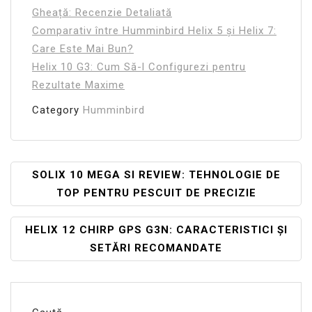
Gheață: Recenzie Detaliată
Comparativ între Humminbird Helix 5 și Helix 7:
Care Este Mai Bun?
Helix 10 G3: Cum Să-l Configurezi pentru
Rezultate Maxime
Category
Humminbird
Navigare
SOLIX 10 MEGA SI REVIEW: TEHNOLOGIE DE
TOP PENTRU PESCUIT DE PRECIZIE
În
Articole
HELIX 12 CHIRP GPS G3N: CARACTERISTICI ȘI
SETĂRI RECOMANDATE