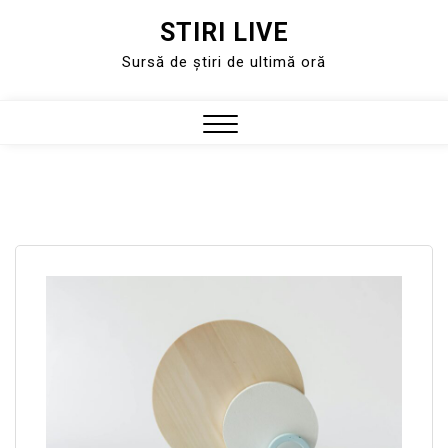
STIRI LIVE
Skip
to
Sursă de știri de ultimă oră
content
Close
Menu