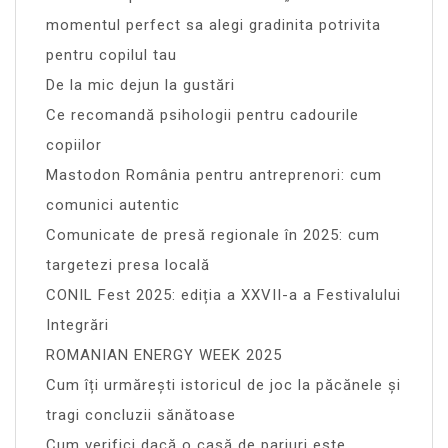
momentul perfect sa alegi gradinita potrivita
pentru copilul tau
De la mic dejun la gustări
Ce recomandă psihologii pentru cadourile
copiilor
Mastodon România pentru antreprenori: cum
comunici autentic
Comunicate de presă regionale în 2025: cum
targetezi presa locală
CONIL Fest 2025: ediția a XXVII-a a Festivalului
Integrări
ROMANIAN ENERGY WEEK 2025
Cum îți urmărești istoricul de joc la păcănele și
tragi concluzii sănătoase
Cum verifici dacă o casă de pariuri este