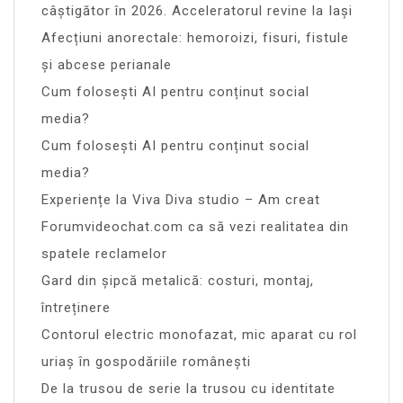
câștigător în 2026. Acceleratorul revine la Iași
Afecțiuni anorectale: hemoroizi, fisuri, fistule
și abcese perianale
Cum folosești AI pentru conținut social
media?
Cum folosești AI pentru conținut social
media?
Experiențe la Viva Diva studio – Am creat
Forumvideochat.com ca să vezi realitatea din
spatele reclamelor
Gard din șipcă metalică: costuri, montaj,
întreținere
Contorul electric monofazat, mic aparat cu rol
uriaș în gospodăriile românești
De la trusou de serie la trusou cu identitate