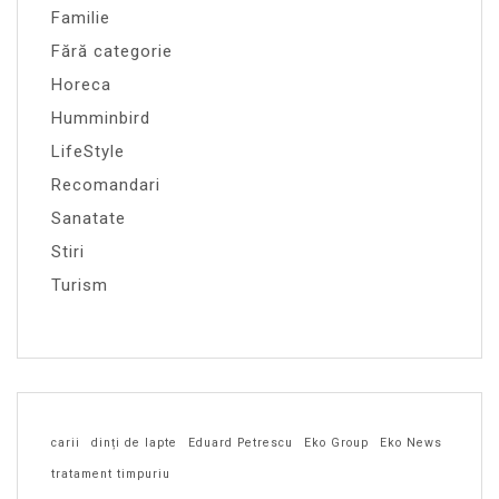
Familie
Fără categorie
Horeca
Humminbird
LifeStyle
Recomandari
Sanatate
Stiri
Turism
carii
dinți de lapte
Eduard Petrescu
Eko Group
Eko News
tratament timpuriu