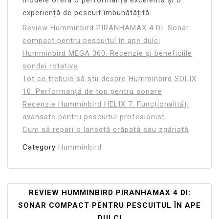
modele oferă o performanță excelentă și o
experiență de pescuit îmbunătățită.
Review Humminbird PIRANHAMAX 4 DI: Sonar
compact pentru pescuitul în ape dulci
Humminbird MEGA 360: Recenzie și beneficiile
sondei rotative
Tot ce trebuie să știi despre Humminbird SOLIX
10: Performanță de top pentru sonare
Recenzie Humminbird HELIX 7: Funcționalități
avansate pentru pescuitul profesionist
Cum să repari o lansetă crăpată sau zgâriată
Category
Humminbird
Navigare
REVIEW HUMMINBIRD PIRANHAMAX 4 DI:
SONAR COMPACT PENTRU PESCUITUL ÎN APE
În
DULCI