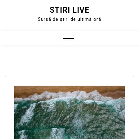
STIRI LIVE
Skip
to
Sursă de știri de ultimă oră
content
Close
Menu