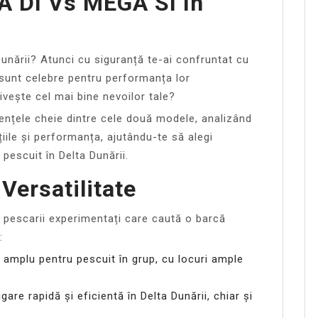
A DI Vs MEGA SI În
Dunării? Atunci cu siguranță te-ai confruntat cu
unt celebre pentru performanța lor
ivește cel mai bine nevoilor tale?
rențele cheie dintre cele două modele, analizând
ile și performanța, ajutându-te să alegi
pescuit în Delta Dunării.
Versatilitate
 pescarii experimentați care caută o barcă
:
u amplu pentru pescuit în grup, cu locuri ample
gare rapidă și eficientă în Delta Dunării, chiar și