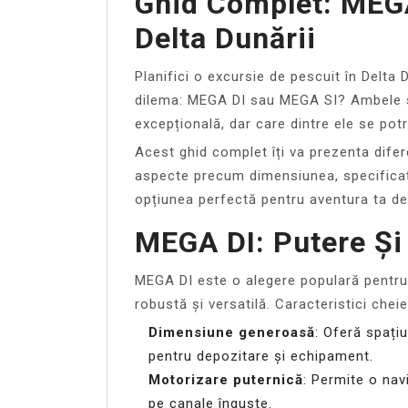
Ghid Complet: MEG
Delta Dunării
Planifici o excursie de pescuit în Delta 
dilema: MEGA DI sau MEGA SI? Ambele s
excepțională, dar care dintre ele se potr
Acest ghid complet îți va prezenta dife
aspecte precum dimensiunea, specificați
opțiunea perfectă pentru aventura ta de 
MEGA DI: Putere Și 
MEGA DI este o alegere populară pentru
robustă și versatilă. Caracteristici cheie
Dimensiune generoasă
: Oferă spați
pentru depozitare și echipament.
Motorizare puternică
: Permite o navi
pe canale înguste.