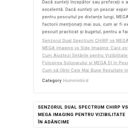
Dacă sunteți începător sau preferați o 
excelentă. Dacă sunteți un pescar exper
pentru pescuitul pe distanțe lungi, MEGA
factorii menționați mai sus, cum ar fi 
pescuit practicat și bugetul, pentru a f
Senzorul Dual Spectrum CHIRP vs MEGA 
MEGA Imaging vs Side Imaging: Care es
Cum Ajustezi Setările pentru Vizibilitat
Folosirea Solunarului și MEGA DI în Pesc
Cum să Obții Cele Mai Bune Rezultate în
Category
Humminbird
Navigare
SENZORUL DUAL SPECTRUM CHIRP V
MEGA IMAGING PENTRU VIZIBILITATE
În
ÎN ADÂNCIME