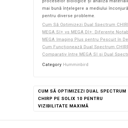
proceselor biologice și analiza materia
mai bună înțelegere a mediului înconjură
pentru diverse probleme.
Cum Să Optimizezi Dual Spectrum CHIRP 
MEGA SI+ vs MEGA DI+: Diferențe Notab
MEGA Imaging Plus pentru Pescuit în Del
Cum Funcționează Dual Spectrum CHIRP 
Comparativ între MEGA SI și Dual Spect
Category
Humminbird
Navigare
CUM SĂ OPTIMIZEZI DUAL SPECTRUM
CHIRP PE SOLIX 10 PENTRU
În
VIZIBILITATE MAXIMĂ
Articole