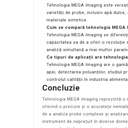
Tehnologia MEGA Imaging este versatilă
varietăți de probe, inclusiv apă dulce,
materiale sintetice.
Cum se compară tehnologia MEGA Im
Tehnologia MEGA Imaging se diferenția
capacitatea sa de a oferi o rezoluție 
analiză simultană a mai multor parame
Ce tipuri de aplicații are tehnolog
Tehnologia MEGA Imaging are o gamă lar
apei, detectarea poluanților, studiul p
controlul calității în industria aliment
Concluzie
Tehnologia MEGA Imaging reprezintă o n
oferind o precizie și o acuratețe nemaiî
de a analiza probe complexe și analizar
instrument de neprețuit în diverse domeni