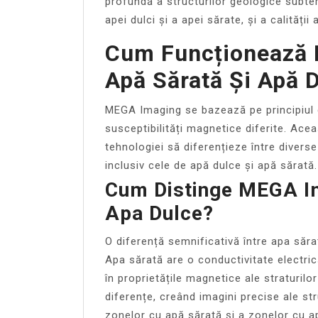
profundă a structurilor geologice subter
apei dulci și a apei sărate, și a calității
Cum Funcționează 
Apă Sărată Și Apă 
MEGA Imaging se bazează pe principiul c
susceptibilități magnetice diferite. Acea
tehnologiei să diferențieze între diverse
inclusiv cele de apă dulce și apă sărată.
Cum Distinge MEGA Im
Apa Dulce?
O diferență semnificativă între apa săra
Apa sărată are o conductivitate electri
în proprietățile magnetice ale straturi
diferențe, creând imagini precise ale str
zonelor cu apă sărată și a zonelor cu a