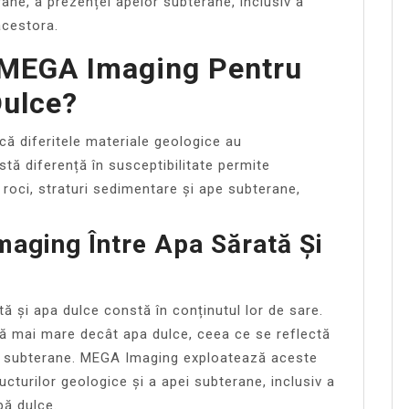
ane, a prezenței apelor subterane, inclusiv a
 acestora.
MEGA Imaging Pentru
Dulce?
ă diferitele materiale geologice au
stă diferență în susceptibilitate permite
 roci, straturi sedimentare și ape subterane,
aging Între Apa Sărată Și
tă și apa dulce constă în conținutul lor de sare.
că mai mare decât apa dulce, ceea ce se reflectă
lor subterane. MEGA Imaging exploatează aceste
ucturilor geologice și a apei subterane, inclusiv a
pă dulce.