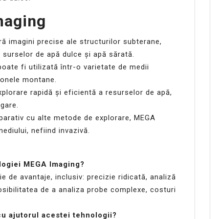
maging
 imagini precise ale structurilor subterane,
a surselor de apă dulce și apă sărată.
ate fi utilizată într-o varietate de medii
 zonele montane.
orare rapidă și eficientă a resurselor de apă,
igare.
rativ cu alte metode de explorare, MEGA
diului, nefiind invazivă.
nologiei MEGA Imaging?
de avantaje, inclusiv: precizie ridicată, analiză
osibilitatea de a analiza probe complexe, costuri
cu ajutorul acestei tehnologii?