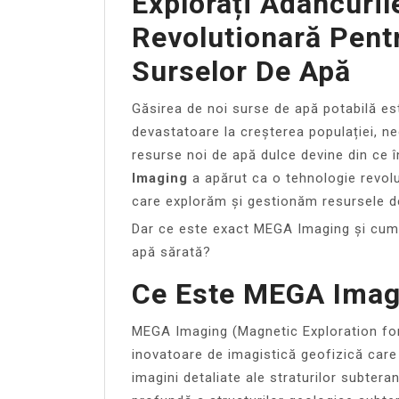
Explorați Adâncuril
Revolutionară Pentr
Surselor De Apă
Găsirea de noi surse de apă potabilă es
devastatoare la creșterea populației, nec
resurse noi de apă dulce devine din ce 
Imaging
a apărut ca o tehnologie revol
care explorăm și gestionăm resursele d
Dar ce este exact MEGA Imaging și cum 
apă sărată?
Ce Este MEGA Imag
MEGA Imaging (Magnetic Exploration for
inovatoare de imagistică geofizică care
imagini detaliate ale straturilor subter