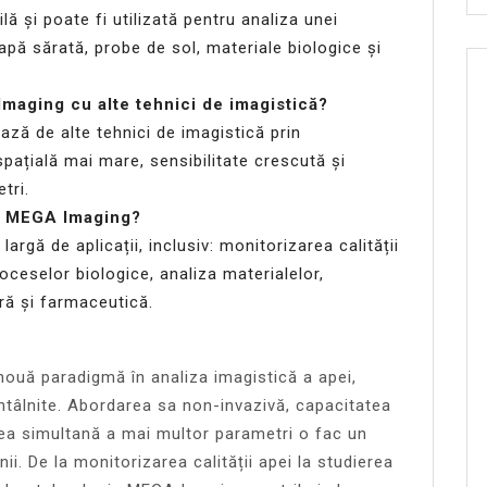
 și poate fi utilizată pentru analiza unei
 apă sărată, probe de sol, materiale biologice și
aging cu alte tehnici de imagistică?
ză de alte tehnici de imagistică prin
spațială mai mare, sensibilitate crescută și
tri.
ia MEGA Imaging?
gă de aplicații, inclusiv: monitorizarea calității
roceselor biologice, analiza materialelor,
ară și farmaceutică.
ouă paradigmă în analiza imagistică a apei,
ntâlnite. Abordarea sa non-invazivă, capacitatea
ea simultană a mai multor parametri o fac un
i. De la monitorizarea calității apei la studierea