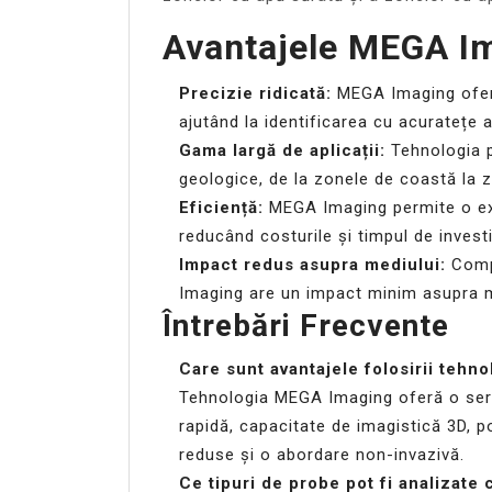
Avantajele MEGA I
Precizie ridicată:
MEGA Imaging oferă
ajutând la identificarea cu acuratețe 
Gama largă de aplicații:
Tehnologia po
geologice, de la zonele de coastă la
Eficiență:
MEGA Imaging permite o expl
reducând costurile și timpul de invest
Impact redus asupra mediului:
Compa
Imaging are un impact minim asupra me
Întrebări Frecvente
Care sunt avantajele folosirii teh
Tehnologia MEGA Imaging oferă o serie 
rapidă, capacitate de imagistică 3D, p
reduse și o abordare non-invazivă.
Ce tipuri de probe pot fi analizate 